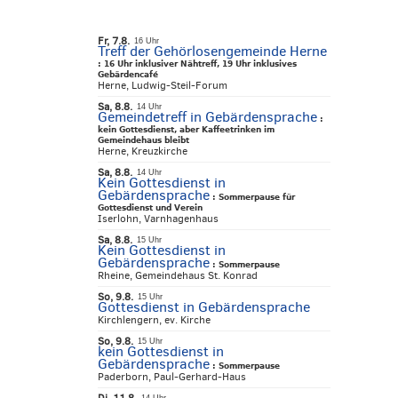
Fr, 7.8.
16 Uhr
Treff der Gehörlosengemeinde Herne
:
16 Uhr inklusiver Nähtreff, 19 Uhr inklusives
Gebärdencafé
Herne, Ludwig-Steil-Forum
Sa, 8.8.
14 Uhr
Gemeindetreff in Gebärdensprache
:
kein Gottesdienst, aber Kaffeetrinken im
Gemeindehaus bleibt
Herne, Kreuzkirche
Sa, 8.8.
14 Uhr
Kein Gottesdienst in
Gebärdensprache
:
Sommerpause für
Gottesdienst und Verein
Iserlohn, Varnhagenhaus
Sa, 8.8.
15 Uhr
Kein Gottesdienst in
Gebärdensprache
:
Sommerpause
Rheine, Gemeindehaus St. Konrad
So, 9.8.
15 Uhr
Gottesdienst in Gebärdensprache
Kirchlengern, ev. Kirche
So, 9.8.
15 Uhr
kein Gottesdienst in
Gebärdensprache
:
Sommerpause
Paderborn, Paul-Gerhard-Haus