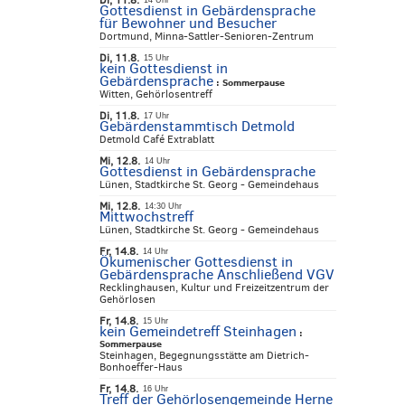
Di, 11.8.
14 Uhr
Gottesdienst in Gebärdensprache
für Bewohner und Besucher
Dortmund, Minna-Sattler-Senioren-Zentrum
Di, 11.8.
15 Uhr
kein Gottesdienst in
Gebärdensprache
:
Sommerpause
Witten, Gehörlosentreff
Di, 11.8.
17 Uhr
Gebärdenstammtisch Detmold
Detmold Café Extrablatt
Mi, 12.8.
14 Uhr
Gottesdienst in Gebärdensprache
Lünen, Stadtkirche St. Georg - Gemeindehaus
Mi, 12.8.
14:30 Uhr
Mittwochstreff
Lünen, Stadtkirche St. Georg - Gemeindehaus
Fr, 14.8.
14 Uhr
Ökumenischer Gottesdienst in
Gebärdensprache Anschließend VGV
Recklinghausen, Kultur und Freizeitzentrum der
Gehörlosen
Fr, 14.8.
15 Uhr
kein Gemeindetreff Steinhagen
:
Sommerpause
Steinhagen, Begegnungsstätte am Dietrich-
Bonhoeffer-Haus
Fr, 14.8.
16 Uhr
Treff der Gehörlosengemeinde Herne