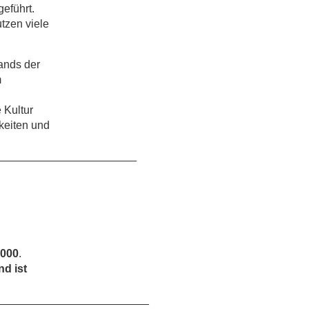
eführt.
utzen viele
ands der
m
 Kultur
keiten und
______________________
.000
.
nd ist
________________________