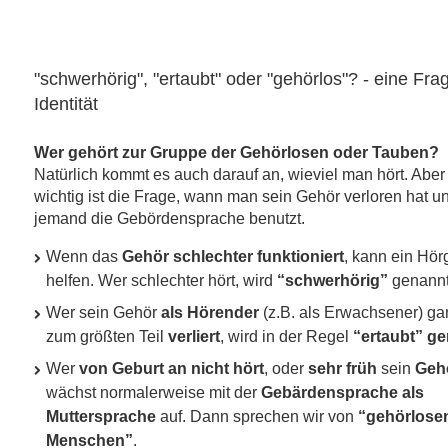
"schwerhörig", "ertaubt" oder "gehörlos"? - eine Fra
Identität
Wer gehört zur Gruppe der Gehörlosen oder Tauben?
Natürlich kommt es auch darauf an, wieviel man hört. Abe
wichtig ist die Frage, wann man sein Gehör verloren hat u
jemand die Gebördensprache benutzt.
Wenn das
Gehör schlechter funktioniert
, kann ein Hör
helfen. Wer schlechter hört, wird
“schwerhörig”
genannt
Wer sein Gehör
als Hörender
(z.B. als Erwachsener) ga
zum größten Teil
verliert
, wird in der Regel
“ertaubt” g
Wer
von Geburt an nicht hört
, oder
sehr früh
sein
Gehö
wächst normalerweise mit der
Gebärdensprache als
Muttersprache
auf. Dann sprechen wir von
“gehörlose
Menschen”
.