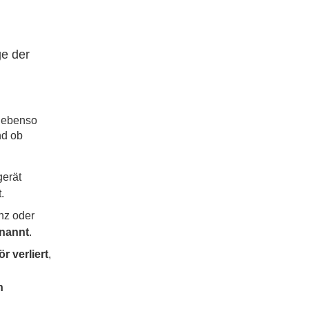
ge der
r ebenso
nd ob
gerät
.
nz oder
enannt
.
r verliert
,
n