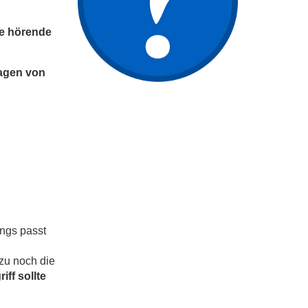
ie hörende
ragen von
ings passt
zu noch die
iff sollte