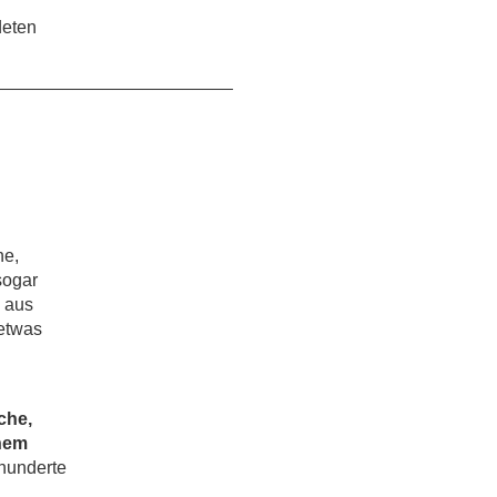
deten
________________________
he,
sogar
 aus
etwas
che,
inem
rhunderte