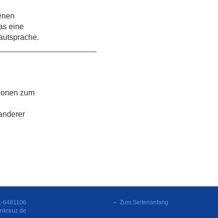
denen
as eine
Lautsprache.
______________________
tionen zum
anderer
1-6481106
Zum Seitenanfang
nkreuz.de