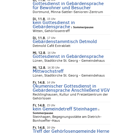
Di, 11.8.
14 Uhr
Gottesdienst in Gebärdensprache
für Bewohner und Besucher
Dortmund, Minna-Sattler-Senioren-Zentrum
Di, 11.8.
15 Uhr
kein Gottesdienst in
Gebärdensprache
:
Sommerpause
Witten, Gehörlosentreff
Di, 11.8.
17 Uhr
Gebärdenstammtisch Detmold
Detmold Café Extrablatt
Mi, 12.8.
14 Uhr
Gottesdienst in Gebärdensprache
Lünen, Stadtkirche St. Georg - Gemeindehaus
Mi, 12.8.
14:30 Uhr
Mittwochstreff
Lünen, Stadtkirche St. Georg - Gemeindehaus
Fr, 14.8.
14 Uhr
Ökumenischer Gottesdienst in
Gebärdensprache Anschließend VGV
Recklinghausen, Kultur und Freizeitzentrum der
Gehörlosen
Fr, 14.8.
15 Uhr
kein Gemeindetreff Steinhagen
:
Sommerpause
Steinhagen, Begegnungsstätte am Dietrich-
Bonhoeffer-Haus
Fr, 14.8.
16 Uhr
Treff der Gehörlosengemeinde Herne