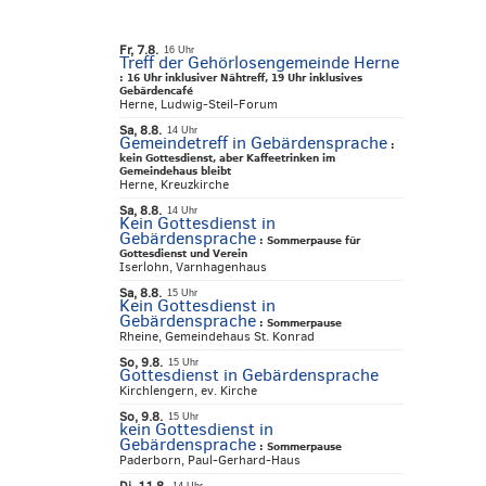
Fr, 7.8.
16 Uhr
Treff der Gehörlosengemeinde Herne
:
16 Uhr inklusiver Nähtreff, 19 Uhr inklusives
Gebärdencafé
Herne, Ludwig-Steil-Forum
Sa, 8.8.
14 Uhr
Gemeindetreff in Gebärdensprache
:
kein Gottesdienst, aber Kaffeetrinken im
Gemeindehaus bleibt
Herne, Kreuzkirche
Sa, 8.8.
14 Uhr
Kein Gottesdienst in
Gebärdensprache
:
Sommerpause für
Gottesdienst und Verein
Iserlohn, Varnhagenhaus
Sa, 8.8.
15 Uhr
Kein Gottesdienst in
Gebärdensprache
:
Sommerpause
Rheine, Gemeindehaus St. Konrad
So, 9.8.
15 Uhr
Gottesdienst in Gebärdensprache
Kirchlengern, ev. Kirche
So, 9.8.
15 Uhr
kein Gottesdienst in
Gebärdensprache
:
Sommerpause
Paderborn, Paul-Gerhard-Haus