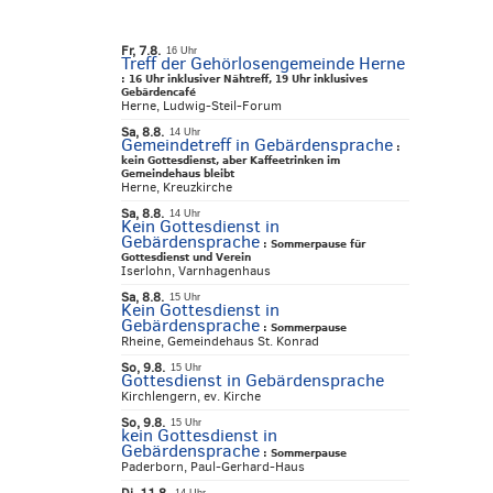
Fr, 7.8.
16 Uhr
Treff der Gehörlosengemeinde Herne
:
16 Uhr inklusiver Nähtreff, 19 Uhr inklusives
Gebärdencafé
Herne, Ludwig-Steil-Forum
Sa, 8.8.
14 Uhr
Gemeindetreff in Gebärdensprache
:
kein Gottesdienst, aber Kaffeetrinken im
Gemeindehaus bleibt
Herne, Kreuzkirche
Sa, 8.8.
14 Uhr
Kein Gottesdienst in
Gebärdensprache
:
Sommerpause für
Gottesdienst und Verein
Iserlohn, Varnhagenhaus
Sa, 8.8.
15 Uhr
Kein Gottesdienst in
Gebärdensprache
:
Sommerpause
Rheine, Gemeindehaus St. Konrad
So, 9.8.
15 Uhr
Gottesdienst in Gebärdensprache
Kirchlengern, ev. Kirche
So, 9.8.
15 Uhr
kein Gottesdienst in
Gebärdensprache
:
Sommerpause
Paderborn, Paul-Gerhard-Haus