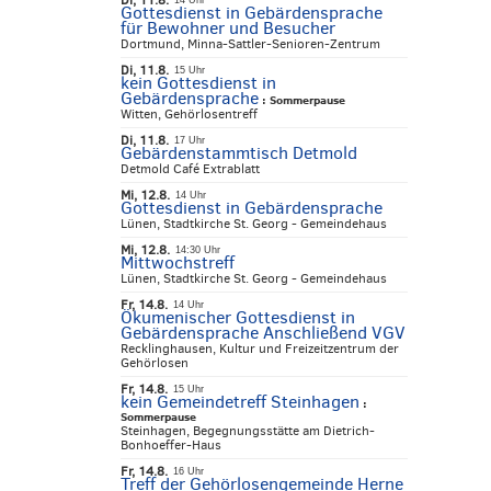
Di, 11.8.
14 Uhr
Gottesdienst in Gebärdensprache
für Bewohner und Besucher
Dortmund, Minna-Sattler-Senioren-Zentrum
Di, 11.8.
15 Uhr
kein Gottesdienst in
Gebärdensprache
:
Sommerpause
Witten, Gehörlosentreff
Di, 11.8.
17 Uhr
Gebärdenstammtisch Detmold
Detmold Café Extrablatt
Mi, 12.8.
14 Uhr
Gottesdienst in Gebärdensprache
Lünen, Stadtkirche St. Georg - Gemeindehaus
Mi, 12.8.
14:30 Uhr
Mittwochstreff
Lünen, Stadtkirche St. Georg - Gemeindehaus
Fr, 14.8.
14 Uhr
Ökumenischer Gottesdienst in
Gebärdensprache Anschließend VGV
Recklinghausen, Kultur und Freizeitzentrum der
Gehörlosen
Fr, 14.8.
15 Uhr
kein Gemeindetreff Steinhagen
:
Sommerpause
Steinhagen, Begegnungsstätte am Dietrich-
Bonhoeffer-Haus
Fr, 14.8.
16 Uhr
Treff der Gehörlosengemeinde Herne