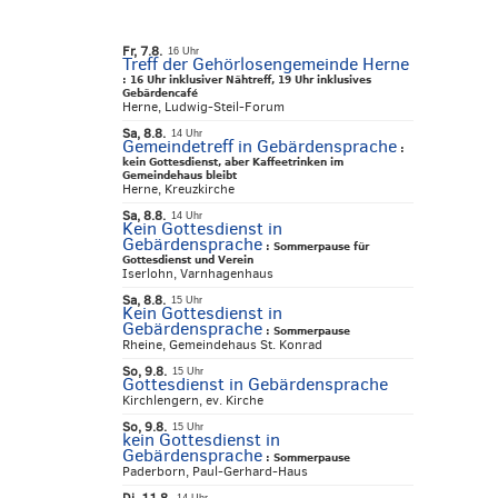
Fr, 7.8.
16 Uhr
Treff der Gehörlosengemeinde Herne
:
16 Uhr inklusiver Nähtreff, 19 Uhr inklusives
Gebärdencafé
Herne, Ludwig-Steil-Forum
Sa, 8.8.
14 Uhr
Gemeindetreff in Gebärdensprache
:
kein Gottesdienst, aber Kaffeetrinken im
Gemeindehaus bleibt
Herne, Kreuzkirche
Sa, 8.8.
14 Uhr
Kein Gottesdienst in
Gebärdensprache
:
Sommerpause für
Gottesdienst und Verein
Iserlohn, Varnhagenhaus
Sa, 8.8.
15 Uhr
Kein Gottesdienst in
Gebärdensprache
:
Sommerpause
Rheine, Gemeindehaus St. Konrad
So, 9.8.
15 Uhr
Gottesdienst in Gebärdensprache
Kirchlengern, ev. Kirche
So, 9.8.
15 Uhr
kein Gottesdienst in
Gebärdensprache
:
Sommerpause
Paderborn, Paul-Gerhard-Haus