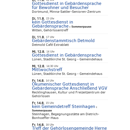
Di, 11.8.
14 Uhr
Gottesdienst in Gebärdensprache
für Bewohner und Besucher
Dortmund, Minna-Sattler-Senioren-Zentrum
Di, 11.8.
15 Uhr
kein Gottesdienst in
Gebärdensprache
:
Sommerpause
Witten, Gehörlosentreff
Di, 11.8.
17 Uhr
Gebärdenstammtisch Detmold
Detmold Café Extrablatt
Mi, 12.8.
14 Uhr
Gottesdienst in Gebärdensprache
Lünen, Stadtkirche St. Georg - Gemeindehaus
Mi, 12.8.
14:30 Uhr
Mittwochstreff
Lünen, Stadtkirche St. Georg - Gemeindehaus
Fr, 14.8.
14 Uhr
Ökumenischer Gottesdienst in
Gebärdensprache Anschließend VGV
Recklinghausen, Kultur und Freizeitzentrum der
Gehörlosen
Fr, 14.8.
15 Uhr
kein Gemeindetreff Steinhagen
:
Sommerpause
Steinhagen, Begegnungsstätte am Dietrich-
Bonhoeffer-Haus
Fr, 14.8.
16 Uhr
Treff der Gehörlosengemeinde Herne