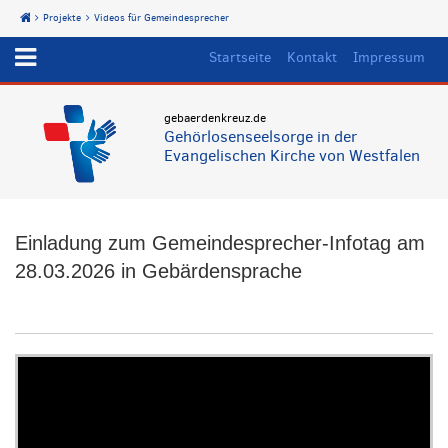
Projekte
Videos für Gemeindesprecher
Start
Startseite
Kontakt
Impressum
gebaerdenkreuz.de
Gehörlosenseelsorge in der
Evangelischen Kirche von Westfalen
Einladung zum Gemeindesprecher-Infotag am
28.03.2026 in Gebärdensprache