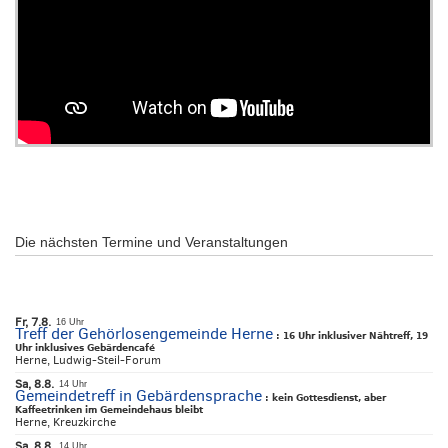
Die nächsten Termine und Veranstaltungen
Fr, 7.8.
16 Uhr
Treff der Gehörlosengemeinde Herne
:
16 Uhr inklusiver Nähtreff, 19
Uhr inklusives Gebärdencafé
Herne, Ludwig-Steil-Forum
Sa, 8.8.
14 Uhr
Gemeindetreff in Gebärdensprache
:
kein Gottesdienst, aber
Kaffeetrinken im Gemeindehaus bleibt
Herne, Kreuzkirche
Sa, 8.8.
14 Uhr