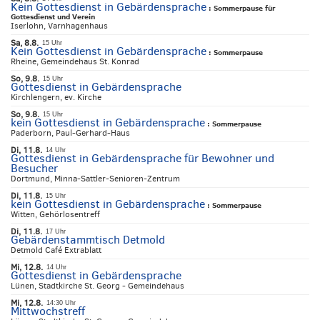
Kein Gottesdienst in Gebärdensprache
:
Sommerpause für
Gottesdienst und Verein
Iserlohn, Varnhagenhaus
Sa, 8.8.
15 Uhr
Kein Gottesdienst in Gebärdensprache
:
Sommerpause
Rheine, Gemeindehaus St. Konrad
So, 9.8.
15 Uhr
Gottesdienst in Gebärdensprache
Kirchlengern, ev. Kirche
So, 9.8.
15 Uhr
kein Gottesdienst in Gebärdensprache
:
Sommerpause
Paderborn, Paul-Gerhard-Haus
Di, 11.8.
14 Uhr
Gottesdienst in Gebärdensprache für Bewohner und
Besucher
Dortmund, Minna-Sattler-Senioren-Zentrum
Di, 11.8.
15 Uhr
kein Gottesdienst in Gebärdensprache
:
Sommerpause
Witten, Gehörlosentreff
Di, 11.8.
17 Uhr
Gebärdenstammtisch Detmold
Detmold Café Extrablatt
Mi, 12.8.
14 Uhr
Gottesdienst in Gebärdensprache
Lünen, Stadtkirche St. Georg - Gemeindehaus
Mi, 12.8.
14:30 Uhr
Mittwochstreff