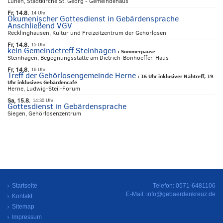
Lünen, Stadtkirche St. Georg - Gemeindehaus
Fr, 14.8.
14 Uhr
Ökumenischer Gottesdienst in Gebärdensprache
Anschließend VGV
Recklinghausen, Kultur und Freizeitzentrum der Gehörlosen
Fr, 14.8.
15 Uhr
kein Gemeindetreff Steinhagen
:
Sommerpause
Steinhagen, Begegnungsstätte am Dietrich-Bonhoeffer-Haus
Fr, 14.8.
16 Uhr
Treff der Gehörlosengemeinde Herne
:
16 Uhr inklusiver Nähtreff, 19
Uhr inklusives Gebärdencafé
Herne, Ludwig-Steil-Forum
Sa, 15.8.
14:30 Uhr
Gottesdienst in Gebärdensprache
Siegen, Gehörlosenzentrum
Startseite
Telefon: 0571-6481106
E-Mail:
info@gebaerdenkreuz.de
Kontakt
Sitemap
Impressum