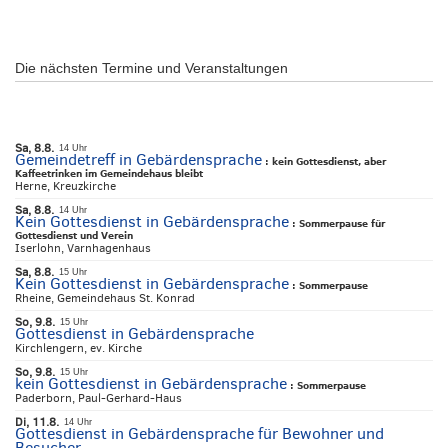
Die nächsten Termine und Veranstaltungen
Sa, 8.8.
14 Uhr
Gemeindetreff in Gebärdensprache
:
kein Gottesdienst, aber
Kaffeetrinken im Gemeindehaus bleibt
Herne, Kreuzkirche
Sa, 8.8.
14 Uhr
Kein Gottesdienst in Gebärdensprache
:
Sommerpause für
Gottesdienst und Verein
Iserlohn, Varnhagenhaus
Sa, 8.8.
15 Uhr
Kein Gottesdienst in Gebärdensprache
:
Sommerpause
Rheine, Gemeindehaus St. Konrad
So, 9.8.
15 Uhr
Gottesdienst in Gebärdensprache
Kirchlengern, ev. Kirche
So, 9.8.
15 Uhr
kein Gottesdienst in Gebärdensprache
:
Sommerpause
Paderborn, Paul-Gerhard-Haus
Di, 11.8.
14 Uhr
Gottesdienst in Gebärdensprache für Bewohner und
Besucher