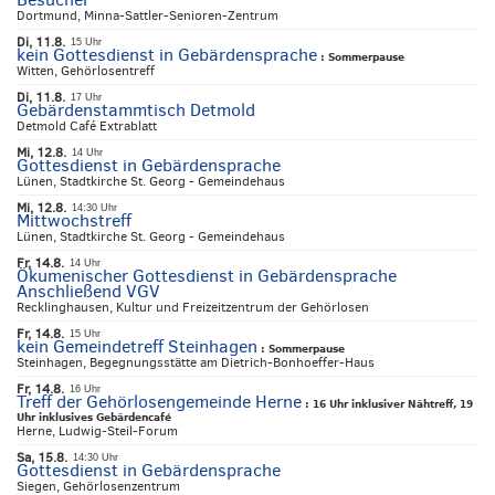
Dortmund, Minna-Sattler-Senioren-Zentrum
Di, 11.8.
15 Uhr
kein Gottesdienst in Gebärdensprache
:
Sommerpause
Witten, Gehörlosentreff
Di, 11.8.
17 Uhr
Gebärdenstammtisch Detmold
Detmold Café Extrablatt
Mi, 12.8.
14 Uhr
Gottesdienst in Gebärdensprache
Lünen, Stadtkirche St. Georg - Gemeindehaus
Mi, 12.8.
14:30 Uhr
Mittwochstreff
Lünen, Stadtkirche St. Georg - Gemeindehaus
Fr, 14.8.
14 Uhr
Ökumenischer Gottesdienst in Gebärdensprache
Anschließend VGV
Recklinghausen, Kultur und Freizeitzentrum der Gehörlosen
Fr, 14.8.
15 Uhr
kein Gemeindetreff Steinhagen
:
Sommerpause
Steinhagen, Begegnungsstätte am Dietrich-Bonhoeffer-Haus
Fr, 14.8.
16 Uhr
Treff der Gehörlosengemeinde Herne
:
16 Uhr inklusiver Nähtreff, 19
Uhr inklusives Gebärdencafé
Herne, Ludwig-Steil-Forum
Sa, 15.8.
14:30 Uhr
Gottesdienst in Gebärdensprache
Siegen, Gehörlosenzentrum