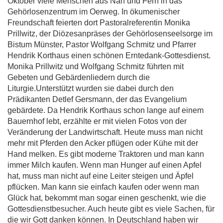
Oktober viele Menschen aus Nah und Fern in das
Gehörlosenzentrum im Oerweg. In ökumenischer
Freundschaft feierten dort Pastoralreferentin Monika
Prillwitz, der Diözesanpräses der Gehörlosenseelsorge im
Bistum Münster, Pastor Wolfgang Schmitz und Pfarrer
Hendrik Korthaus einen schönen Erntedank-Gottesdienst.
Monika Prillwitz und Wolfgang Schmitz führten mit
Gebeten und Gebärdenliedern durch die
Liturgie.Unterstützt wurden sie dabei durch den
Prädikanten Detlef Gersmann, der das Evangelium
gebärdete. Da Hendrik Korthaus schon lange auf einem
Bauernhof lebt, erzählte er mit vielen Fotos von der
Veränderung der Landwirtschaft. Heute muss man nicht
mehr mit Pferden den Acker pflügen oder Kühe mit der
Hand melken. Es gibt moderne Traktoren und man kann
immer Milch kaufen. Wenn man Hunger auf einen Apfel
hat, muss man nicht auf eine Leiter steigen und Äpfel
pflücken. Man kann sie einfach kaufen oder wenn man
Glück hat, bekommt man sogar einen geschenkt, wie die
Gottesdienstbesucher. Auch heute gibt es viele Sachen, für
die wir Gott danken können. In Deutschland haben wir