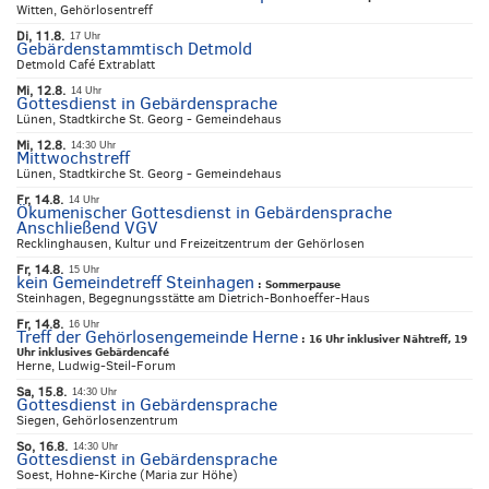
Witten, Gehörlosentreff
Di, 11.8.
17 Uhr
Gebärdenstammtisch Detmold
Detmold Café Extrablatt
Mi, 12.8.
14 Uhr
Gottesdienst in Gebärdensprache
Lünen, Stadtkirche St. Georg - Gemeindehaus
Mi, 12.8.
14:30 Uhr
Mittwochstreff
Lünen, Stadtkirche St. Georg - Gemeindehaus
Fr, 14.8.
14 Uhr
Ökumenischer Gottesdienst in Gebärdensprache
Anschließend VGV
Recklinghausen, Kultur und Freizeitzentrum der Gehörlosen
Fr, 14.8.
15 Uhr
kein Gemeindetreff Steinhagen
:
Sommerpause
Steinhagen, Begegnungsstätte am Dietrich-Bonhoeffer-Haus
Fr, 14.8.
16 Uhr
Treff der Gehörlosengemeinde Herne
:
16 Uhr inklusiver Nähtreff, 19
Uhr inklusives Gebärdencafé
Herne, Ludwig-Steil-Forum
Sa, 15.8.
14:30 Uhr
Gottesdienst in Gebärdensprache
Siegen, Gehörlosenzentrum
So, 16.8.
14:30 Uhr
Gottesdienst in Gebärdensprache
Soest, Hohne-Kirche (Maria zur Höhe)