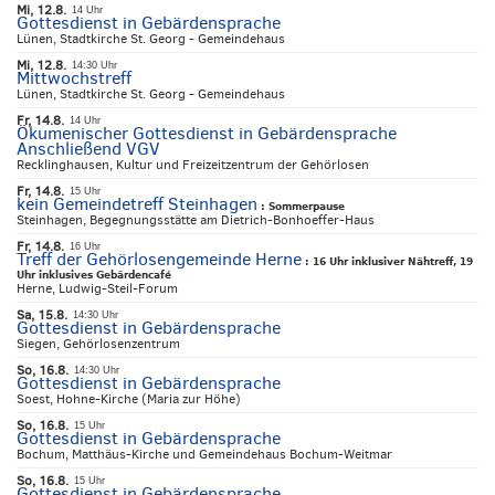
Mi, 12.8.
14 Uhr
Gottesdienst in Gebärdensprache
Lünen, Stadtkirche St. Georg - Gemeindehaus
Mi, 12.8.
14:30 Uhr
Mittwochstreff
Lünen, Stadtkirche St. Georg - Gemeindehaus
Fr, 14.8.
14 Uhr
Ökumenischer Gottesdienst in Gebärdensprache
Anschließend VGV
Recklinghausen, Kultur und Freizeitzentrum der Gehörlosen
Fr, 14.8.
15 Uhr
kein Gemeindetreff Steinhagen
:
Sommerpause
Steinhagen, Begegnungsstätte am Dietrich-Bonhoeffer-Haus
Fr, 14.8.
16 Uhr
Treff der Gehörlosengemeinde Herne
:
16 Uhr inklusiver Nähtreff, 19
Uhr inklusives Gebärdencafé
Herne, Ludwig-Steil-Forum
Sa, 15.8.
14:30 Uhr
Gottesdienst in Gebärdensprache
Siegen, Gehörlosenzentrum
So, 16.8.
14:30 Uhr
Gottesdienst in Gebärdensprache
Soest, Hohne-Kirche (Maria zur Höhe)
So, 16.8.
15 Uhr
Gottesdienst in Gebärdensprache
Bochum, Matthäus-Kirche und Gemeindehaus Bochum-Weitmar
So, 16.8.
15 Uhr
Gottesdienst in Gebärdensprache