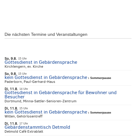
Die nächsten Termine und Veranstaltungen
So, 9.8.
15 Uhr
Gottesdienst in Gebärdensprache
Kirchlengern, ev. Kirche
So, 9.8.
15 Uhr
kein Gottesdienst in Gebärdensprache
:
Sommerpause
Paderborn, Paul-Gerhard-Haus
Di, 11.8.
14 Uhr
Gottesdienst in Gebärdensprache für Bewohner und
Besucher
Dortmund, Minna-Sattler-Senioren-Zentrum
Di, 11.8.
15 Uhr
kein Gottesdienst in Gebärdensprache
:
Sommerpause
Witten, Gehörlosentreff
Di, 11.8.
17 Uhr
Gebärdenstammtisch Detmold
Detmold Café Extrablatt