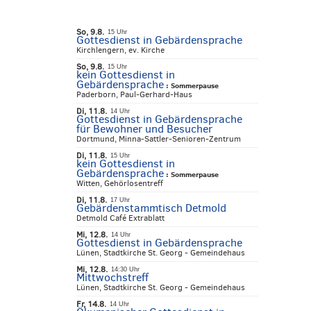
So, 9.8.
15 Uhr
Gottesdienst in Gebärdensprache
Kirchlengern, ev. Kirche
So, 9.8.
15 Uhr
kein Gottesdienst in
Gebärdensprache
:
Sommerpause
Paderborn, Paul-Gerhard-Haus
Di, 11.8.
14 Uhr
Gottesdienst in Gebärdensprache
für Bewohner und Besucher
Dortmund, Minna-Sattler-Senioren-Zentrum
Di, 11.8.
15 Uhr
kein Gottesdienst in
Gebärdensprache
:
Sommerpause
Witten, Gehörlosentreff
Di, 11.8.
17 Uhr
Gebärdenstammtisch Detmold
Detmold Café Extrablatt
Mi, 12.8.
14 Uhr
Gottesdienst in Gebärdensprache
Lünen, Stadtkirche St. Georg - Gemeindehaus
Mi, 12.8.
14:30 Uhr
Mittwochstreff
Lünen, Stadtkirche St. Georg - Gemeindehaus
Fr, 14.8.
14 Uhr