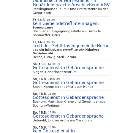
Ökumenischer Gottesdienst in
Gebärdensprache Anschließend VGV
Recklinghausen, Kultur und Freizeitzentrum der
Gehörlosen
Fr, 14.8.
15 Uhr
kein Gemeindetreff Steinhagen
:
Sommerpause
Steinhagen, Begegnungsstätte am Dietrich-
Bonhoeffer-Haus
Fr, 14.8.
16 Uhr
Treff der Gehörlosengemeinde Herne
:
16 Uhr inklusiver Nähtreff, 19 Uhr inklusives
Gebärdencafé
Herne, Ludwig-Steil-Forum
Sa, 15.8.
14:30 Uhr
Gottesdienst in Gebärdensprache
Siegen, Gehörlosenzentrum
So, 16.8.
14:30 Uhr
Gottesdienst in Gebärdensprache
Soest, Hohne-Kirche (Maria zur Höhe)
So, 16.8.
15 Uhr
Gottesdienst in Gebärdensprache
Bochum, Matthäus-Kirche und Gemeindehaus
Bochum-Weitmar
So, 16.8.
15 Uhr
Gottesdienst in Gebärdensprache
Detmold, Erlöserkirche am Marktplatz
So, 16.8.
15 Uhr
kein Gottesdienst in