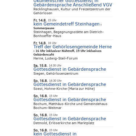
Ökumenischer Gottesdienst in
Gebärdensprache Anschließend VGV
Recklinghausen, Kultur und Freizeitzentrum der
Gehörlosen
Fr, 14.8.
15 Uhr
kein Gemeindetreff Steinhagen
:
Sommerpause
Steinhagen, Begegnungsstätte am Dietrich-
Bonhoeffer-Haus
Fr, 14.8.
16 Uhr
Treff der Gehörlosengemeinde Herne
:
16 Uhr inklusiver Nähtreff, 19 Uhr inklusives
Gebärdencafé
Herne, Ludwig-Steil-Forum
Sa, 15.8.
14:30 Uhr
Gottesdienst in Gebärdensprache
Siegen, Gehörlosenzentrum
So, 16.8.
14:30 Uhr
Gottesdienst in Gebärdensprache
Soest, Hohne-Kirche (Maria zur Höhe)
So, 16.8.
15 Uhr
Gottesdienst in Gebärdensprache
Bochum, Matthäus-Kirche und Gemeindehaus
Bochum-Weitmar
So, 16.8.
15 Uhr
Gottesdienst in Gebärdensprache
Detmold, Erlöserkirche am Marktplatz
So, 16.8.
15 Uhr
kein Gottesdienst in