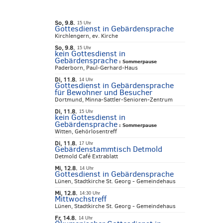
So, 9.8.
15 Uhr
Gottesdienst in Gebärdensprache
Kirchlengern, ev. Kirche
So, 9.8.
15 Uhr
kein Gottesdienst in
Gebärdensprache
:
Sommerpause
Paderborn, Paul-Gerhard-Haus
Di, 11.8.
14 Uhr
Gottesdienst in Gebärdensprache
für Bewohner und Besucher
Dortmund, Minna-Sattler-Senioren-Zentrum
Di, 11.8.
15 Uhr
kein Gottesdienst in
Gebärdensprache
:
Sommerpause
Witten, Gehörlosentreff
Di, 11.8.
17 Uhr
Gebärdenstammtisch Detmold
Detmold Café Extrablatt
Mi, 12.8.
14 Uhr
Gottesdienst in Gebärdensprache
Lünen, Stadtkirche St. Georg - Gemeindehaus
Mi, 12.8.
14:30 Uhr
Mittwochstreff
Lünen, Stadtkirche St. Georg - Gemeindehaus
Fr, 14.8.
14 Uhr