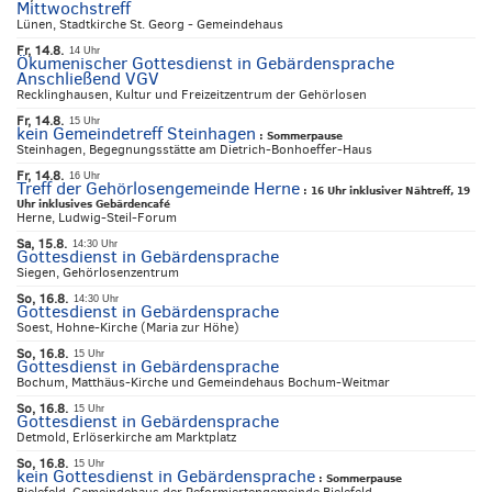
Mittwochstreff
Lünen, Stadtkirche St. Georg - Gemeindehaus
Fr, 14.8.
14 Uhr
Ökumenischer Gottesdienst in Gebärdensprache
Anschließend VGV
Recklinghausen, Kultur und Freizeitzentrum der Gehörlosen
Fr, 14.8.
15 Uhr
kein Gemeindetreff Steinhagen
:
Sommerpause
Steinhagen, Begegnungsstätte am Dietrich-Bonhoeffer-Haus
Fr, 14.8.
16 Uhr
Treff der Gehörlosengemeinde Herne
:
16 Uhr inklusiver Nähtreff, 19
Uhr inklusives Gebärdencafé
Herne, Ludwig-Steil-Forum
Sa, 15.8.
14:30 Uhr
Gottesdienst in Gebärdensprache
Siegen, Gehörlosenzentrum
So, 16.8.
14:30 Uhr
Gottesdienst in Gebärdensprache
Soest, Hohne-Kirche (Maria zur Höhe)
So, 16.8.
15 Uhr
Gottesdienst in Gebärdensprache
Bochum, Matthäus-Kirche und Gemeindehaus Bochum-Weitmar
So, 16.8.
15 Uhr
Gottesdienst in Gebärdensprache
Detmold, Erlöserkirche am Marktplatz
So, 16.8.
15 Uhr
kein Gottesdienst in Gebärdensprache
:
Sommerpause
Bielefeld, Gemeindehaus der Reformiertengemeinde Bielefeld