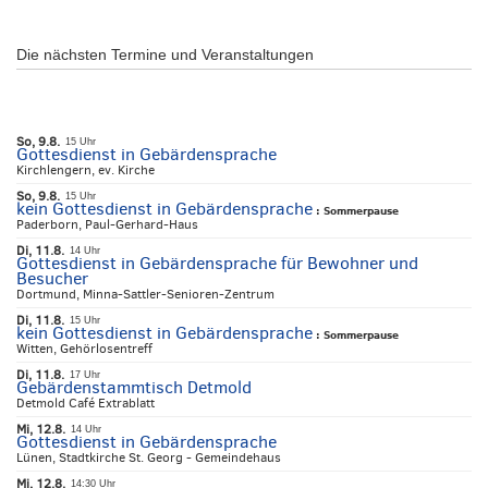
Die nächsten Termine und Veranstaltungen
So, 9.8.
15 Uhr
Gottesdienst in Gebärdensprache
Kirchlengern, ev. Kirche
So, 9.8.
15 Uhr
kein Gottesdienst in Gebärdensprache
:
Sommerpause
Paderborn, Paul-Gerhard-Haus
Di, 11.8.
14 Uhr
Gottesdienst in Gebärdensprache für Bewohner und
Besucher
Dortmund, Minna-Sattler-Senioren-Zentrum
Di, 11.8.
15 Uhr
kein Gottesdienst in Gebärdensprache
:
Sommerpause
Witten, Gehörlosentreff
Di, 11.8.
17 Uhr
Gebärdenstammtisch Detmold
Detmold Café Extrablatt
Mi, 12.8.
14 Uhr
Gottesdienst in Gebärdensprache
Lünen, Stadtkirche St. Georg - Gemeindehaus
Mi, 12.8.
14:30 Uhr