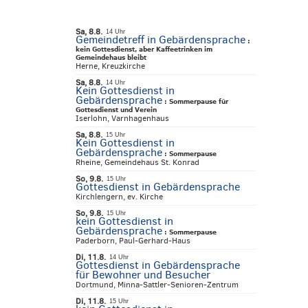
Sa, 8.8.
14 Uhr
Gemeindetreff in Gebärdensprache
:
kein Gottesdienst, aber Kaffeetrinken im
Gemeindehaus bleibt
Herne, Kreuzkirche
Sa, 8.8.
14 Uhr
Kein Gottesdienst in
Gebärdensprache
:
Sommerpause für
Gottesdienst und Verein
Iserlohn, Varnhagenhaus
Sa, 8.8.
15 Uhr
Kein Gottesdienst in
Gebärdensprache
:
Sommerpause
Rheine, Gemeindehaus St. Konrad
So, 9.8.
15 Uhr
Gottesdienst in Gebärdensprache
Kirchlengern, ev. Kirche
So, 9.8.
15 Uhr
kein Gottesdienst in
Gebärdensprache
:
Sommerpause
Paderborn, Paul-Gerhard-Haus
Di, 11.8.
14 Uhr
Gottesdienst in Gebärdensprache
für Bewohner und Besucher
Dortmund, Minna-Sattler-Senioren-Zentrum
Di, 11.8.
15 Uhr