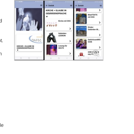
d
t.
n
n
n
le