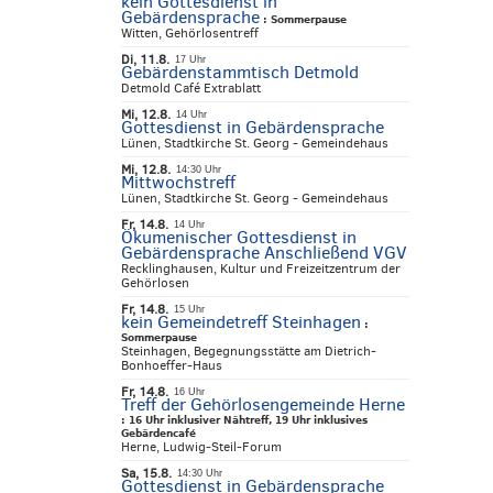
kein Gottesdienst in
Gebärdensprache
:
Sommerpause
Witten, Gehörlosentreff
Di, 11.8.
17 Uhr
Gebärdenstammtisch Detmold
Detmold Café Extrablatt
Mi, 12.8.
14 Uhr
Gottesdienst in Gebärdensprache
Lünen, Stadtkirche St. Georg - Gemeindehaus
Mi, 12.8.
14:30 Uhr
Mittwochstreff
Lünen, Stadtkirche St. Georg - Gemeindehaus
Fr, 14.8.
14 Uhr
Ökumenischer Gottesdienst in
Gebärdensprache Anschließend VGV
Recklinghausen, Kultur und Freizeitzentrum der
Gehörlosen
Fr, 14.8.
15 Uhr
kein Gemeindetreff Steinhagen
:
Sommerpause
Steinhagen, Begegnungsstätte am Dietrich-
Bonhoeffer-Haus
Fr, 14.8.
16 Uhr
Treff der Gehörlosengemeinde Herne
:
16 Uhr inklusiver Nähtreff, 19 Uhr inklusives
Gebärdencafé
Herne, Ludwig-Steil-Forum
Sa, 15.8.
14:30 Uhr
Gottesdienst in Gebärdensprache