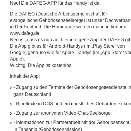
Neu! Die
DAFEG
-
APP
für das Handy ist da
Die
DAFEG
(Deutsche Arbeitsgemeinschaft für
evangelische Gehörlosenseelsorge) ist unser Dachverban
in Deutschland. Die Homepage werden manche kennen:
www.dafeg.de.
Neu ist, dass es nun auch eine eigene App der
DAFEG
gib
Die App gibt es für Android-Handys (im „Play Store“ von
Google) genauso wie für Apple-Handys (im „App Store“ vo
Apple).
Wichtig! Die App ist kostenlos.
Inhalt der App:
- Zugang zu den Termine der Gehörlosengottesdienste i
ganz Deutschland
- Bibeltexte in
DGS
und ein christliches Gebärdenlexiko
- Zugang zur anonymen Video-Chat-Seelsorge
- Informationen zur Partnerarbeit mit der Gehörlosenschu
in Tansania (Gehörlosenmission)