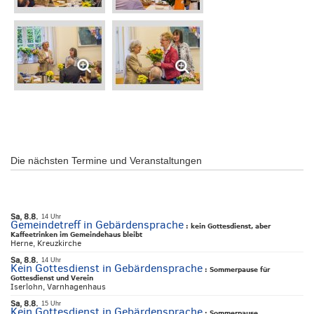
Die nächsten Termine und Veranstaltungen
Sa, 8.8.
14 Uhr
Gemeindetreff in Gebärdensprache
:
kein Gottesdienst, aber
Kaffeetrinken im Gemeindehaus bleibt
Herne, Kreuzkirche
Sa, 8.8.
14 Uhr
Kein Gottesdienst in Gebärdensprache
:
Sommerpause für
Gottesdienst und Verein
Iserlohn, Varnhagenhaus
Sa, 8.8.
15 Uhr
Kein Gottesdienst in Gebärdensprache
:
Sommerpause