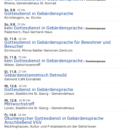
Rheine, Gemeindehaus St. Konrad
So, 9.8.
15 Uhr
Gottesdienst in Gebärdensprache
Kirchlengern, ev. Kirche
So, 9.8.
15 Uhr
kein Gottesdienst in Gebärdensprache
:
Sommerpause
Paderborn, Paul-Gerhard-Haus
Di, 11.8.
14 Uhr
Gottesdienst in Gebärdensprache für Bewohner und
Besucher
Dortmund, Minna-Sattler-Senioren-Zentrum
Di, 11.8.
15 Uhr
kein Gottesdienst in Gebärdensprache
:
Sommerpause
Witten, Gehörlosentreff
Di, 11.8.
17 Uhr
Gebärdenstammtisch Detmold
Detmold Café Extrablatt
Mi, 12.8.
14 Uhr
Gottesdienst in Gebärdensprache
Lünen, Stadtkirche St. Georg - Gemeindehaus
Mi, 12.8.
14:30 Uhr
Mittwochstreff
Lünen, Stadtkirche St. Georg - Gemeindehaus
Fr, 14.8.
14 Uhr
Ökumenischer Gottesdienst in Gebärdensprache
Anschließend VGV
Recklinghausen, Kultur und Freizeitzentrum der Gehörlosen