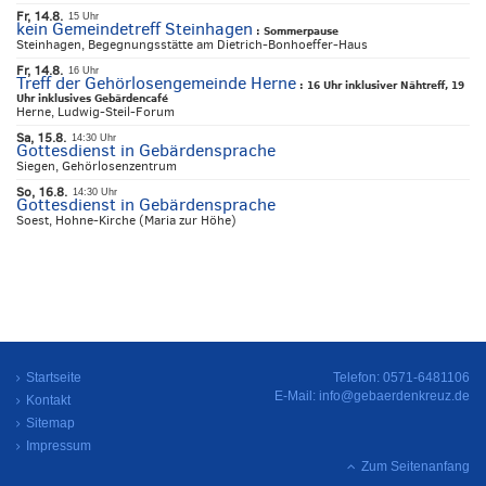
Fr, 14.8.
15 Uhr
kein Gemeindetreff Steinhagen
:
Sommerpause
Steinhagen, Begegnungsstätte am Dietrich-Bonhoeffer-Haus
Fr, 14.8.
16 Uhr
Treff der Gehörlosengemeinde Herne
:
16 Uhr inklusiver Nähtreff, 19
Uhr inklusives Gebärdencafé
Herne, Ludwig-Steil-Forum
Sa, 15.8.
14:30 Uhr
Gottesdienst in Gebärdensprache
Siegen, Gehörlosenzentrum
So, 16.8.
14:30 Uhr
Gottesdienst in Gebärdensprache
Soest, Hohne-Kirche (Maria zur Höhe)
Startseite
Telefon: 0571-6481106
E-Mail:
info@gebaerdenkreuz.de
Kontakt
Sitemap
Impressum
Zum Seitenanfang