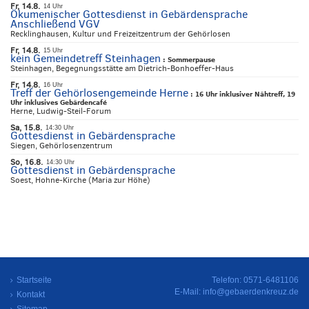
Fr, 14.8.
14 Uhr
Ökumenischer Gottesdienst in Gebärdensprache
Anschließend VGV
Recklinghausen, Kultur und Freizeitzentrum der Gehörlosen
Fr, 14.8.
15 Uhr
kein Gemeindetreff Steinhagen
:
Sommerpause
Steinhagen, Begegnungsstätte am Dietrich-Bonhoeffer-Haus
Fr, 14.8.
16 Uhr
Treff der Gehörlosengemeinde Herne
:
16 Uhr inklusiver Nähtreff, 19
Uhr inklusives Gebärdencafé
Herne, Ludwig-Steil-Forum
Sa, 15.8.
14:30 Uhr
Gottesdienst in Gebärdensprache
Siegen, Gehörlosenzentrum
So, 16.8.
14:30 Uhr
Gottesdienst in Gebärdensprache
Soest, Hohne-Kirche (Maria zur Höhe)
Startseite
Telefon: 0571-6481106
E-Mail:
info@gebaerdenkreuz.de
Kontakt