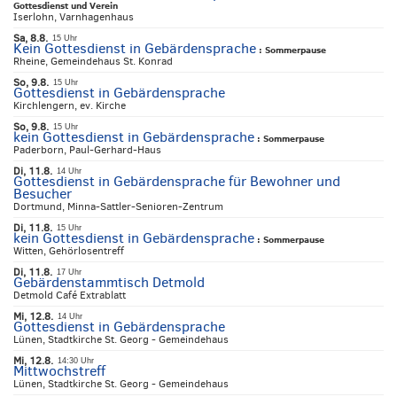
Gottesdienst und Verein
Iserlohn, Varnhagenhaus
Sa, 8.8.
15 Uhr
Kein Gottesdienst in Gebärdensprache
:
Sommerpause
Rheine, Gemeindehaus St. Konrad
So, 9.8.
15 Uhr
Gottesdienst in Gebärdensprache
Kirchlengern, ev. Kirche
So, 9.8.
15 Uhr
kein Gottesdienst in Gebärdensprache
:
Sommerpause
Paderborn, Paul-Gerhard-Haus
Di, 11.8.
14 Uhr
Gottesdienst in Gebärdensprache für Bewohner und
Besucher
Dortmund, Minna-Sattler-Senioren-Zentrum
Di, 11.8.
15 Uhr
kein Gottesdienst in Gebärdensprache
:
Sommerpause
Witten, Gehörlosentreff
Di, 11.8.
17 Uhr
Gebärdenstammtisch Detmold
Detmold Café Extrablatt
Mi, 12.8.
14 Uhr
Gottesdienst in Gebärdensprache
Lünen, Stadtkirche St. Georg - Gemeindehaus
Mi, 12.8.
14:30 Uhr
Mittwochstreff
Lünen, Stadtkirche St. Georg - Gemeindehaus