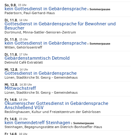
So, 9.8.
15 Uhr
kein Gottesdienst in Gebärdensprache
:
Sommerpause
Paderborn, Paul-Gerhard-Haus
Di, 11.8.
14 Uhr
Gottesdienst in Gebärdensprache für Bewohner und
Besucher
Dortmund, Minna-Sattler-Senioren-Zentrum
Di, 11.8.
15 Uhr
kein Gottesdienst in Gebärdensprache
:
Sommerpause
Witten, Gehörlosentreff
Di, 11.8.
17 Uhr
Gebärdenstammtisch Detmold
Detmold Café Extrablatt
Mi, 12.8.
14 Uhr
Gottesdienst in Gebärdensprache
Lünen, Stadtkirche St. Georg - Gemeindehaus
Mi, 12.8.
14:30 Uhr
Mittwochstreff
Lünen, Stadtkirche St. Georg - Gemeindehaus
Fr, 14.8.
14 Uhr
Ökumenischer Gottesdienst in Gebärdensprache
Anschließend VGV
Recklinghausen, Kultur und Freizeitzentrum der Gehörlosen
Fr, 14.8.
15 Uhr
kein Gemeindetreff Steinhagen
:
Sommerpause
Steinhagen, Begegnungsstätte am Dietrich-Bonhoeffer-Haus
Fr, 14.8.
16 Uhr