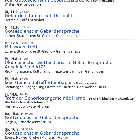
:
Sommerpause
Witten, Gehörlosentreff
Di, 11.8.
17 Uhr
Gebärdenstammtisch Detmold
Detmold Café Extrablatt
Mi, 12.8.
14 Uhr
Gottesdienst in Gebärdensprache
Lünen, Stadtkirche St. Georg - Gemeindehaus
Mi, 12.8.
14:30 Uhr
Mittwochstreff
Lünen, Stadtkirche St. Georg - Gemeindehaus
Fr, 14.8.
14 Uhr
Ökumenischer Gottesdienst in Gebärdensprache
Anschließend VGV
Recklinghausen, Kultur und Freizeitzentrum der Gehörlosen
Fr, 14.8.
15 Uhr
kein Gemeindetreff Steinhagen
:
Sommerpause
Steinhagen, Begegnungsstätte am Dietrich-Bonhoeffer-Haus
Fr, 14.8.
16 Uhr
Treff der Gehörlosengemeinde Herne
:
16 Uhr inklusiver Nähtreff, 19
Uhr inklusives Gebärdencafé
Herne, Ludwig-Steil-Forum
Sa, 15.8.
14:30 Uhr
Gottesdienst in Gebärdensprache
Siegen, Gehörlosenzentrum
So, 16.8.
14:30 Uhr
Gottesdienst in Gebärdensprache
Soest, Hohne-Kirche (Maria zur Höhe)