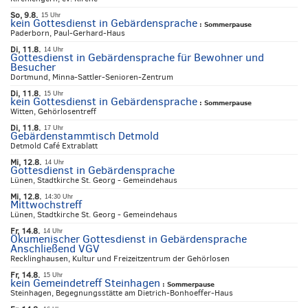
So, 9.8.
15 Uhr
kein Gottesdienst in Gebärdensprache
:
Sommerpause
Paderborn, Paul-Gerhard-Haus
Di, 11.8.
14 Uhr
Gottesdienst in Gebärdensprache für Bewohner und
Besucher
Dortmund, Minna-Sattler-Senioren-Zentrum
Di, 11.8.
15 Uhr
kein Gottesdienst in Gebärdensprache
:
Sommerpause
Witten, Gehörlosentreff
Di, 11.8.
17 Uhr
Gebärdenstammtisch Detmold
Detmold Café Extrablatt
Mi, 12.8.
14 Uhr
Gottesdienst in Gebärdensprache
Lünen, Stadtkirche St. Georg - Gemeindehaus
Mi, 12.8.
14:30 Uhr
Mittwochstreff
Lünen, Stadtkirche St. Georg - Gemeindehaus
Fr, 14.8.
14 Uhr
Ökumenischer Gottesdienst in Gebärdensprache
Anschließend VGV
Recklinghausen, Kultur und Freizeitzentrum der Gehörlosen
Fr, 14.8.
15 Uhr
kein Gemeindetreff Steinhagen
:
Sommerpause
Steinhagen, Begegnungsstätte am Dietrich-Bonhoeffer-Haus