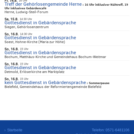
Fr, 14.8.
16 Uhr
Treff der Gehörlosengemeinde Herne
:
16 Uhr inklusiver Nähtreff, 19
Uhr inklusives Gebärdencafé
Herne, Ludwig-Steil-Forum
Sa, 15.8.
14:30 Uhr
Gottesdienst in Gebärdensprache
Siegen, Gehörlosenzentrum
So, 16.8.
14:30 Uhr
Gottesdienst in Gebärdensprache
Soest, Hohne-Kirche (Maria zur Höhe)
So, 16.8.
15 Uhr
Gottesdienst in Gebärdensprache
Bochum, Matthäus-Kirche und Gemeindehaus Bochum-Weitmar
So, 16.8.
15 Uhr
Gottesdienst in Gebärdensprache
Detmold, Erlöserkirche am Marktplatz
So, 16.8.
15 Uhr
kein Gottesdienst in Gebärdensprache
:
Sommerpause
Bielefeld, Gemeindehaus der Reformiertengemeinde Bielefeld
Startseite
Telefon: 0571-6481106