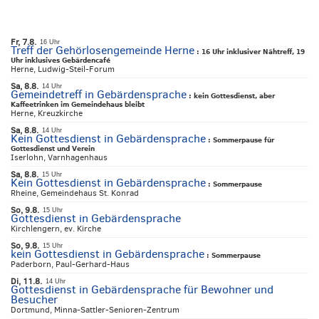
Fr, 7.8.
16 Uhr
Treff der Gehörlosengemeinde Herne
:
16 Uhr inklusiver Nähtreff, 19
Uhr inklusives Gebärdencafé
Herne, Ludwig-Steil-Forum
Sa, 8.8.
14 Uhr
Gemeindetreff in Gebärdensprache
:
kein Gottesdienst, aber
Kaffeetrinken im Gemeindehaus bleibt
Herne, Kreuzkirche
Sa, 8.8.
14 Uhr
Kein Gottesdienst in Gebärdensprache
:
Sommerpause für
Gottesdienst und Verein
Iserlohn, Varnhagenhaus
Sa, 8.8.
15 Uhr
Kein Gottesdienst in Gebärdensprache
:
Sommerpause
Rheine, Gemeindehaus St. Konrad
So, 9.8.
15 Uhr
Gottesdienst in Gebärdensprache
Kirchlengern, ev. Kirche
So, 9.8.
15 Uhr
kein Gottesdienst in Gebärdensprache
:
Sommerpause
Paderborn, Paul-Gerhard-Haus
Di, 11.8.
14 Uhr
Gottesdienst in Gebärdensprache für Bewohner und
Besucher
Dortmund, Minna-Sattler-Senioren-Zentrum