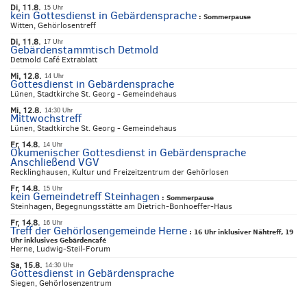
Di, 11.8.
15 Uhr
kein Gottesdienst in Gebärdensprache
:
Sommerpause
Witten, Gehörlosentreff
Di, 11.8.
17 Uhr
Gebärdenstammtisch Detmold
Detmold Café Extrablatt
Mi, 12.8.
14 Uhr
Gottesdienst in Gebärdensprache
Lünen, Stadtkirche St. Georg - Gemeindehaus
Mi, 12.8.
14:30 Uhr
Mittwochstreff
Lünen, Stadtkirche St. Georg - Gemeindehaus
Fr, 14.8.
14 Uhr
Ökumenischer Gottesdienst in Gebärdensprache
Anschließend VGV
Recklinghausen, Kultur und Freizeitzentrum der Gehörlosen
Fr, 14.8.
15 Uhr
kein Gemeindetreff Steinhagen
:
Sommerpause
Steinhagen, Begegnungsstätte am Dietrich-Bonhoeffer-Haus
Fr, 14.8.
16 Uhr
Treff der Gehörlosengemeinde Herne
:
16 Uhr inklusiver Nähtreff, 19
Uhr inklusives Gebärdencafé
Herne, Ludwig-Steil-Forum
Sa, 15.8.
14:30 Uhr
Gottesdienst in Gebärdensprache
Siegen, Gehörlosenzentrum