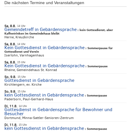
Die nächsten Termine und Veranstaltungen
Sa, 8.8.
14 Uhr
Gemeindetreff in Gebärdensprache
:
kein Gottesdienst, aber
Kaffeetrinken im Gemeindehaus bleibt
Herne, Kreuzkirche
Sa, 8.8.
14 Uhr
Kein Gottesdienst in Gebärdensprache
:
Sommerpause für
Gottesdienst und Verein
Iserlohn, Varnhagenhaus
Sa, 8.8.
15 Uhr
Kein Gottesdienst in Gebärdensprache
:
Sommerpause
Rheine, Gemeindehaus St. Konrad
So, 9.8.
15 Uhr
Gottesdienst in Gebärdensprache
Kirchlengern, ev. Kirche
So, 9.8.
15 Uhr
kein Gottesdienst in Gebärdensprache
:
Sommerpause
Paderborn, Paul-Gerhard-Haus
Di, 11.8.
14 Uhr
Gottesdienst in Gebärdensprache für Bewohner und
Besucher
Dortmund, Minna-Sattler-Senioren-Zentrum
Di, 11.8.
15 Uhr
kein Gottesdienst in Gebärdensprache
:
Sommerpause