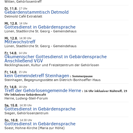
Witten, Gehörlosentreff
Di, 11.8.
17 Uhr
Gebärdenstammtisch Detmold
Detmold Café Extrablatt
Mi, 12.8.
14 Uhr
Gottesdienst in Gebärdensprache
Lünen, Stadtkirche St. Georg - Gemeindehaus
Mi, 12.8.
14:30 Uhr
Mittwochstreff
Lünen, Stadtkirche St. Georg - Gemeindehaus
Fr, 14.8.
14 Uhr
Ökumenischer Gottesdienst in Gebärdensprache
Anschließend VGV
Recklinghausen, Kultur und Freizeitzentrum der Gehörlosen
Fr, 14.8.
15 Uhr
kein Gemeindetreff Steinhagen
:
Sommerpause
Steinhagen, Begegnungsstätte am Dietrich-Bonhoeffer-Haus
Fr, 14.8.
16 Uhr
Treff der Gehörlosengemeinde Herne
:
16 Uhr inklusiver Nähtreff, 19
Uhr inklusives Gebärdencafé
Herne, Ludwig-Steil-Forum
Sa, 15.8.
14:30 Uhr
Gottesdienst in Gebärdensprache
Siegen, Gehörlosenzentrum
So, 16.8.
14:30 Uhr
Gottesdienst in Gebärdensprache
Soest, Hohne-Kirche (Maria zur Höhe)