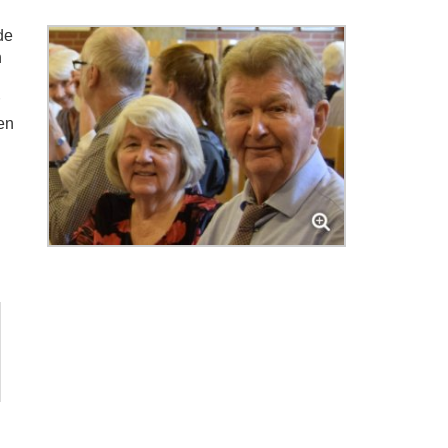
de
n
en