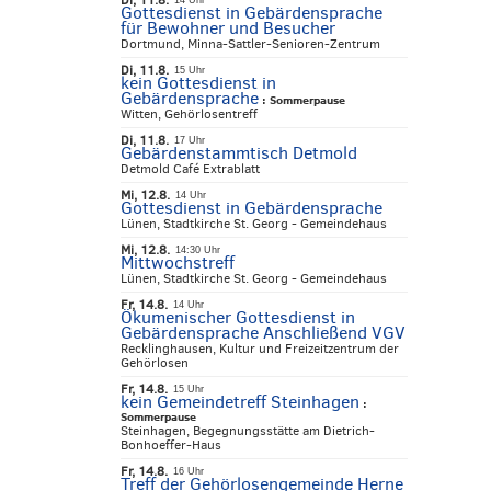
Di, 11.8.
14 Uhr
Gottesdienst in Gebärdensprache
für Bewohner und Besucher
Dortmund, Minna-Sattler-Senioren-Zentrum
Di, 11.8.
15 Uhr
kein Gottesdienst in
Gebärdensprache
:
Sommerpause
Witten, Gehörlosentreff
Di, 11.8.
17 Uhr
Gebärdenstammtisch Detmold
Detmold Café Extrablatt
Mi, 12.8.
14 Uhr
Gottesdienst in Gebärdensprache
Lünen, Stadtkirche St. Georg - Gemeindehaus
Mi, 12.8.
14:30 Uhr
Mittwochstreff
Lünen, Stadtkirche St. Georg - Gemeindehaus
Fr, 14.8.
14 Uhr
Ökumenischer Gottesdienst in
Gebärdensprache Anschließend VGV
Recklinghausen, Kultur und Freizeitzentrum der
Gehörlosen
Fr, 14.8.
15 Uhr
kein Gemeindetreff Steinhagen
:
Sommerpause
Steinhagen, Begegnungsstätte am Dietrich-
Bonhoeffer-Haus
Fr, 14.8.
16 Uhr
Treff der Gehörlosengemeinde Herne