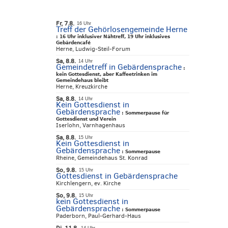
Fr, 7.8.
16 Uhr
Treff der Gehörlosengemeinde Herne
:
16 Uhr inklusiver Nähtreff, 19 Uhr inklusives
Gebärdencafé
Herne, Ludwig-Steil-Forum
Sa, 8.8.
14 Uhr
Gemeindetreff in Gebärdensprache
:
kein Gottesdienst, aber Kaffeetrinken im
Gemeindehaus bleibt
Herne, Kreuzkirche
Sa, 8.8.
14 Uhr
Kein Gottesdienst in
Gebärdensprache
:
Sommerpause für
Gottesdienst und Verein
Iserlohn, Varnhagenhaus
Sa, 8.8.
15 Uhr
Kein Gottesdienst in
Gebärdensprache
:
Sommerpause
Rheine, Gemeindehaus St. Konrad
So, 9.8.
15 Uhr
Gottesdienst in Gebärdensprache
Kirchlengern, ev. Kirche
So, 9.8.
15 Uhr
kein Gottesdienst in
Gebärdensprache
:
Sommerpause
Paderborn, Paul-Gerhard-Haus