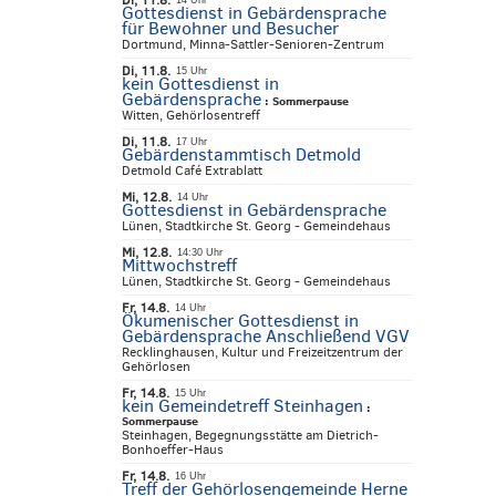
Di, 11.8.
14 Uhr
Gottesdienst in Gebärdensprache
für Bewohner und Besucher
Dortmund, Minna-Sattler-Senioren-Zentrum
Di, 11.8.
15 Uhr
kein Gottesdienst in
Gebärdensprache
:
Sommerpause
Witten, Gehörlosentreff
Di, 11.8.
17 Uhr
Gebärdenstammtisch Detmold
Detmold Café Extrablatt
Mi, 12.8.
14 Uhr
Gottesdienst in Gebärdensprache
Lünen, Stadtkirche St. Georg - Gemeindehaus
Mi, 12.8.
14:30 Uhr
Mittwochstreff
Lünen, Stadtkirche St. Georg - Gemeindehaus
Fr, 14.8.
14 Uhr
Ökumenischer Gottesdienst in
Gebärdensprache Anschließend VGV
Recklinghausen, Kultur und Freizeitzentrum der
Gehörlosen
Fr, 14.8.
15 Uhr
kein Gemeindetreff Steinhagen
:
Sommerpause
Steinhagen, Begegnungsstätte am Dietrich-
Bonhoeffer-Haus
Fr, 14.8.
16 Uhr
Treff der Gehörlosengemeinde Herne