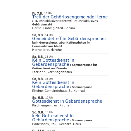
Fr, 7.8.
16 Uhr
Treff der Gehörlosengemeinde Herne
:
16 Uhr inklusiver Nähtreff, 19 Uhr inklusives
Gebärdencafé
Herne, Ludwig-Steil-Forum
Sa, 8.8.
14 Uhr
Gemeindetreff in Gebärdensprache
:
kein Gottesdienst, aber Kaffeetrinken im
Gemeindehaus bleibt
Herne, Kreuzkirche
Sa, 8.8.
14 Uhr
Kein Gottesdienst in
Gebärdensprache
:
Sommerpause für
Gottesdienst und Verein
Iserlohn, Varnhagenhaus
Sa, 8.8.
15 Uhr
Kein Gottesdienst in
Gebärdensprache
:
Sommerpause
Rheine, Gemeindehaus St. Konrad
So, 9.8.
15 Uhr
Gottesdienst in Gebärdensprache
Kirchlengern, ev. Kirche
So, 9.8.
15 Uhr
kein Gottesdienst in
Gebärdensprache
:
Sommerpause
Paderborn, Paul-Gerhard-Haus