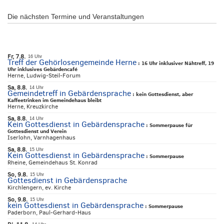
Die nächsten Termine und Veranstaltungen
Fr, 7.8.
16 Uhr
Treff der Gehörlosengemeinde Herne
:
16 Uhr inklusiver Nähtreff, 19
Uhr inklusives Gebärdencafé
Herne, Ludwig-Steil-Forum
Sa, 8.8.
14 Uhr
Gemeindetreff in Gebärdensprache
:
kein Gottesdienst, aber
Kaffeetrinken im Gemeindehaus bleibt
Herne, Kreuzkirche
Sa, 8.8.
14 Uhr
Kein Gottesdienst in Gebärdensprache
:
Sommerpause für
Gottesdienst und Verein
Iserlohn, Varnhagenhaus
Sa, 8.8.
15 Uhr
Kein Gottesdienst in Gebärdensprache
:
Sommerpause
Rheine, Gemeindehaus St. Konrad
So, 9.8.
15 Uhr
Gottesdienst in Gebärdensprache
Kirchlengern, ev. Kirche
So, 9.8.
15 Uhr
kein Gottesdienst in Gebärdensprache
:
Sommerpause
Paderborn, Paul-Gerhard-Haus