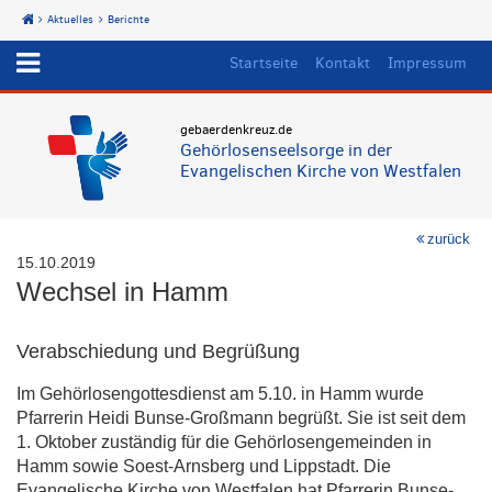
Aktuelles
Berichte
Start
Startseite
Kontakt
Impressum
gebaerdenkreuz.de
Gehörlosenseelsorge in der
Evangelischen Kirche von Westfalen
zurück
15.10.2019
Wechsel in Hamm
Verabschiedung und Begrüßung
Im Gehörlosengottesdienst am 5.10. in Hamm wurde
Pfarrerin Heidi Bunse-Großmann begrüßt. Sie ist seit dem
1. Oktober zuständig für die Gehörlosengemeinden in
Hamm sowie Soest-Arnsberg und Lippstadt. Die
Evangelische Kirche von Westfalen hat Pfarrerin Bunse-