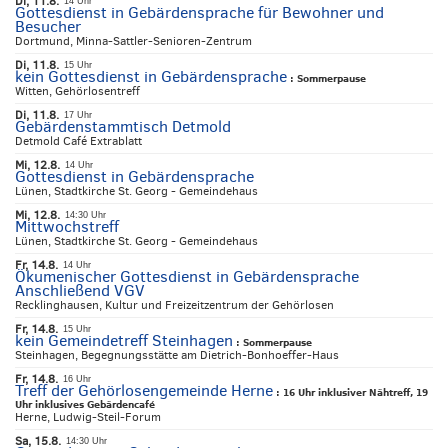
Di, 11.8.
14 Uhr
Gottesdienst in Gebärdensprache für Bewohner und
Besucher
Dortmund, Minna-Sattler-Senioren-Zentrum
Di, 11.8.
15 Uhr
kein Gottesdienst in Gebärdensprache
:
Sommerpause
Witten, Gehörlosentreff
Di, 11.8.
17 Uhr
Gebärdenstammtisch Detmold
Detmold Café Extrablatt
Mi, 12.8.
14 Uhr
Gottesdienst in Gebärdensprache
Lünen, Stadtkirche St. Georg - Gemeindehaus
Mi, 12.8.
14:30 Uhr
Mittwochstreff
Lünen, Stadtkirche St. Georg - Gemeindehaus
Fr, 14.8.
14 Uhr
Ökumenischer Gottesdienst in Gebärdensprache
Anschließend VGV
Recklinghausen, Kultur und Freizeitzentrum der Gehörlosen
Fr, 14.8.
15 Uhr
kein Gemeindetreff Steinhagen
:
Sommerpause
Steinhagen, Begegnungsstätte am Dietrich-Bonhoeffer-Haus
Fr, 14.8.
16 Uhr
Treff der Gehörlosengemeinde Herne
:
16 Uhr inklusiver Nähtreff, 19
Uhr inklusives Gebärdencafé
Herne, Ludwig-Steil-Forum
Sa, 15.8.
14:30 Uhr