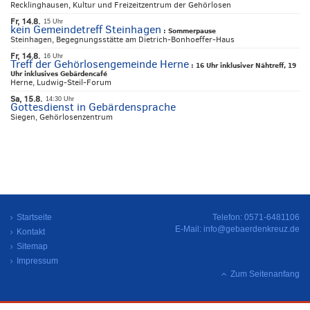
Recklinghausen, Kultur und Freizeitzentrum der Gehörlosen
Fr, 14.8.
15 Uhr
kein Gemeindetreff Steinhagen
:
Sommerpause
Steinhagen, Begegnungsstätte am Dietrich-Bonhoeffer-Haus
Fr, 14.8.
16 Uhr
Treff der Gehörlosengemeinde Herne
:
16 Uhr inklusiver Nähtreff, 19
Uhr inklusives Gebärdencafé
Herne, Ludwig-Steil-Forum
Sa, 15.8.
14:30 Uhr
Gottesdienst in Gebärdensprache
Siegen, Gehörlosenzentrum
Startseite
Telefon: 0571-6481106
E-Mail:
info@gebaerdenkreuz.de
Kontakt
Sitemap
Impressum
Zum Seitenanfang