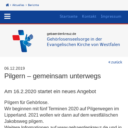
Aktuelles
Berichte
Start
Startseite
Kontakt
Impressum
gebaerdenkreuz.de
Gehörlosenseelsorge in der
Evangelischen Kirche von Westfalen
zurück
06.12.2019
Pilgern – gemeinsam unterwegs
Am 16.2.2020 startet ein neues Angebot
Pilgern für Gehörlose.
Wir beginnen mit fünf Terminen 2020 auf Pilgerwegen im
Lipperland. 2021 wollen wir dann auf dem westfälischen
Jakobsweg pilgern.
Weitere Informationen auf www.gebaerdenkreuz.de und in