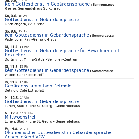
Sa, 8.8.
15 Uhr
Kein Gottesdienst in Gebärdensprache
:
Sommerpause
Rheine, Gemeindehaus St. Konrad
So, 9.8.
15 Uhr
Gottesdienst in Gebärdensprache
Kirchlengern, ev. Kirche
So, 9.8.
15 Uhr
kein Gottesdienst in Gebärdensprache
:
Sommerpause
Paderborn, Paul-Gerhard-Haus
Di, 11.8.
14 Uhr
Gottesdienst in Gebärdensprache für Bewohner und
Besucher
Dortmund, Minna-Sattler-Senioren-Zentrum
Di, 11.8.
15 Uhr
kein Gottesdienst in Gebärdensprache
:
Sommerpause
Witten, Gehörlosentreff
Di, 11.8.
17 Uhr
Gebärdenstammtisch Detmold
Detmold Café Extrablatt
Mi, 12.8.
14 Uhr
Gottesdienst in Gebärdensprache
Lünen, Stadtkirche St. Georg - Gemeindehaus
Mi, 12.8.
14:30 Uhr
Mittwochstreff
Lünen, Stadtkirche St. Georg - Gemeindehaus
Fr, 14.8.
14 Uhr
Ökumenischer Gottesdienst in Gebärdensprache
Anschließend VGV