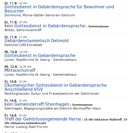
Di, 11.8.
14 Uhr
Gottesdienst in Gebärdensprache für Bewohner und
Besucher
Dortmund, Minna-Sattler-Senioren-Zentrum
Di, 11.8.
15 Uhr
kein Gottesdienst in Gebärdensprache
:
Sommerpause
Witten, Gehörlosentreff
Di, 11.8.
17 Uhr
Gebärdenstammtisch Detmold
Detmold Café Extrablatt
Mi, 12.8.
14 Uhr
Gottesdienst in Gebärdensprache
Lünen, Stadtkirche St. Georg - Gemeindehaus
Mi, 12.8.
14:30 Uhr
Mittwochstreff
Lünen, Stadtkirche St. Georg - Gemeindehaus
Fr, 14.8.
14 Uhr
Ökumenischer Gottesdienst in Gebärdensprache
Anschließend VGV
Recklinghausen, Kultur und Freizeitzentrum der Gehörlosen
Fr, 14.8.
15 Uhr
kein Gemeindetreff Steinhagen
:
Sommerpause
Steinhagen, Begegnungsstätte am Dietrich-Bonhoeffer-Haus
Fr, 14.8.
16 Uhr
Treff der Gehörlosengemeinde Herne
:
16 Uhr inklusiver Nähtreff, 19
Uhr inklusives Gebärdencafé
Herne, Ludwig-Steil-Forum