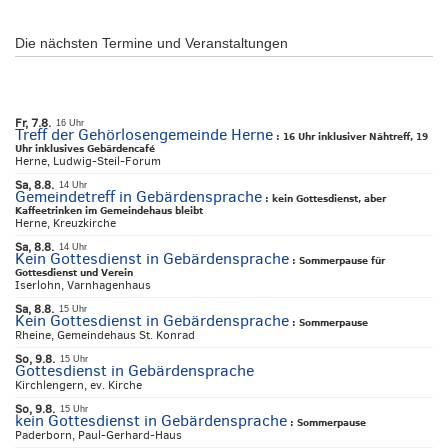
Die nächsten Termine und Veranstaltungen
Fr, 7.8.
16 Uhr
Treff der Gehörlosengemeinde Herne
:
16 Uhr inklusiver Nähtreff, 19
Uhr inklusives Gebärdencafé
Herne, Ludwig-Steil-Forum
Sa, 8.8.
14 Uhr
Gemeindetreff in Gebärdensprache
:
kein Gottesdienst, aber
Kaffeetrinken im Gemeindehaus bleibt
Herne, Kreuzkirche
Sa, 8.8.
14 Uhr
Kein Gottesdienst in Gebärdensprache
:
Sommerpause für
Gottesdienst und Verein
Iserlohn, Varnhagenhaus
Sa, 8.8.
15 Uhr
Kein Gottesdienst in Gebärdensprache
:
Sommerpause
Rheine, Gemeindehaus St. Konrad
So, 9.8.
15 Uhr
Gottesdienst in Gebärdensprache
Kirchlengern, ev. Kirche
So, 9.8.
15 Uhr
kein Gottesdienst in Gebärdensprache
:
Sommerpause
Paderborn, Paul-Gerhard-Haus