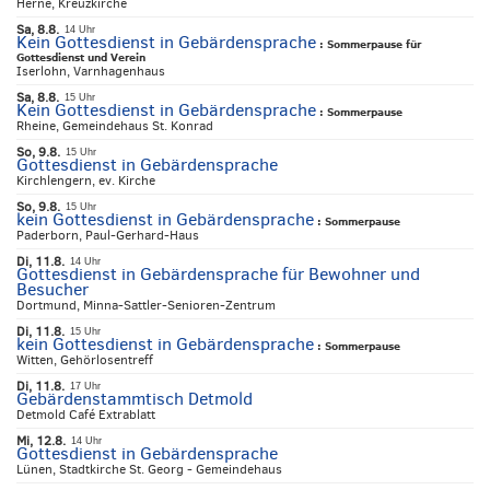
Herne, Kreuzkirche
Sa, 8.8.
14 Uhr
Kein Gottesdienst in Gebärdensprache
:
Sommerpause für
Gottesdienst und Verein
Iserlohn, Varnhagenhaus
Sa, 8.8.
15 Uhr
Kein Gottesdienst in Gebärdensprache
:
Sommerpause
Rheine, Gemeindehaus St. Konrad
So, 9.8.
15 Uhr
Gottesdienst in Gebärdensprache
Kirchlengern, ev. Kirche
So, 9.8.
15 Uhr
kein Gottesdienst in Gebärdensprache
:
Sommerpause
Paderborn, Paul-Gerhard-Haus
Di, 11.8.
14 Uhr
Gottesdienst in Gebärdensprache für Bewohner und
Besucher
Dortmund, Minna-Sattler-Senioren-Zentrum
Di, 11.8.
15 Uhr
kein Gottesdienst in Gebärdensprache
:
Sommerpause
Witten, Gehörlosentreff
Di, 11.8.
17 Uhr
Gebärdenstammtisch Detmold
Detmold Café Extrablatt
Mi, 12.8.
14 Uhr
Gottesdienst in Gebärdensprache
Lünen, Stadtkirche St. Georg - Gemeindehaus