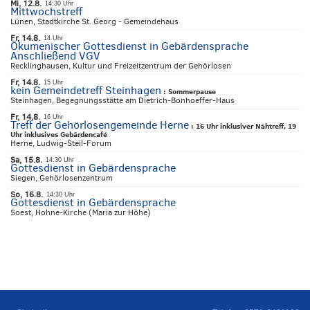
Mi, 12.8.
14:30 Uhr
Mittwochstreff
Lünen, Stadtkirche St. Georg - Gemeindehaus
Fr, 14.8.
14 Uhr
Ökumenischer Gottesdienst in Gebärdensprache
Anschließend VGV
Recklinghausen, Kultur und Freizeitzentrum der Gehörlosen
Fr, 14.8.
15 Uhr
kein Gemeindetreff Steinhagen
:
Sommerpause
Steinhagen, Begegnungsstätte am Dietrich-Bonhoeffer-Haus
Fr, 14.8.
16 Uhr
Treff der Gehörlosengemeinde Herne
:
16 Uhr inklusiver Nähtreff, 19
Uhr inklusives Gebärdencafé
Herne, Ludwig-Steil-Forum
Sa, 15.8.
14:30 Uhr
Gottesdienst in Gebärdensprache
Siegen, Gehörlosenzentrum
So, 16.8.
14:30 Uhr
Gottesdienst in Gebärdensprache
Soest, Hohne-Kirche (Maria zur Höhe)