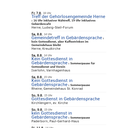
Fr, 7.8.
16 Uhr
Treff der Gehörlosengemeinde Herne
:
16 Uhr inklusiver Nähtreff, 19 Uhr inklusives
Gebärdencafé
Herne, Ludwig-Steil-Forum
Sa, 8.8.
14 Uhr
Gemeindetreff in Gebärdensprache
:
kein Gottesdienst, aber Kaffeetrinken im
Gemeindehaus bleibt
Herne, Kreuzkirche
Sa, 8.8.
14 Uhr
Kein Gottesdienst in
Gebärdensprache
:
Sommerpause für
Gottesdienst und Verein
Iserlohn, Varnhagenhaus
Sa, 8.8.
15 Uhr
Kein Gottesdienst in
Gebärdensprache
:
Sommerpause
Rheine, Gemeindehaus St. Konrad
So, 9.8.
15 Uhr
Gottesdienst in Gebärdensprache
Kirchlengern, ev. Kirche
So, 9.8.
15 Uhr
kein Gottesdienst in
Gebärdensprache
:
Sommerpause
Paderborn, Paul-Gerhard-Haus