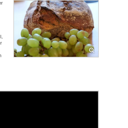
er
l,
r
n
u