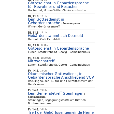
Di, 11.8.
14 Uhr
Gottesdienst in Gebärdensprache
für Bewohner und Besucher
Dortmund, Minna-Sattler-Senioren-Zentrum
Di, 11.8.
15 Uhr
kein Gottesdienst in
Gebärdensprache
:
Sommerpause
Witten, Gehörlosentreff
Di, 11.8.
17 Uhr
Gebärdenstammtisch Detmold
Detmold Café Extrablatt
Mi, 12.8.
14 Uhr
Gottesdienst in Gebärdensprache
Lünen, Stadtkirche St. Georg - Gemeindehaus
Mi, 12.8.
14:30 Uhr
Mittwochstreff
Lünen, Stadtkirche St. Georg - Gemeindehaus
Fr, 14.8.
14 Uhr
Ökumenischer Gottesdienst in
Gebärdensprache Anschließend VGV
Recklinghausen, Kultur und Freizeitzentrum der
Gehörlosen
Fr, 14.8.
15 Uhr
kein Gemeindetreff Steinhagen
:
Sommerpause
Steinhagen, Begegnungsstätte am Dietrich-
Bonhoeffer-Haus
Fr, 14.8.
16 Uhr
Treff der Gehörlosengemeinde Herne