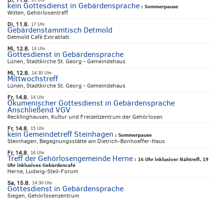
Di, 11.8.
15 Uhr
kein Gottesdienst in Gebärdensprache
:
Sommerpause
Witten, Gehörlosentreff
Di, 11.8.
17 Uhr
Gebärdenstammtisch Detmold
Detmold Café Extrablatt
Mi, 12.8.
14 Uhr
Gottesdienst in Gebärdensprache
Lünen, Stadtkirche St. Georg - Gemeindehaus
Mi, 12.8.
14:30 Uhr
Mittwochstreff
Lünen, Stadtkirche St. Georg - Gemeindehaus
Fr, 14.8.
14 Uhr
Ökumenischer Gottesdienst in Gebärdensprache
Anschließend VGV
Recklinghausen, Kultur und Freizeitzentrum der Gehörlosen
Fr, 14.8.
15 Uhr
kein Gemeindetreff Steinhagen
:
Sommerpause
Steinhagen, Begegnungsstätte am Dietrich-Bonhoeffer-Haus
Fr, 14.8.
16 Uhr
Treff der Gehörlosengemeinde Herne
:
16 Uhr inklusiver Nähtreff, 19
Uhr inklusives Gebärdencafé
Herne, Ludwig-Steil-Forum
Sa, 15.8.
14:30 Uhr
Gottesdienst in Gebärdensprache
Siegen, Gehörlosenzentrum