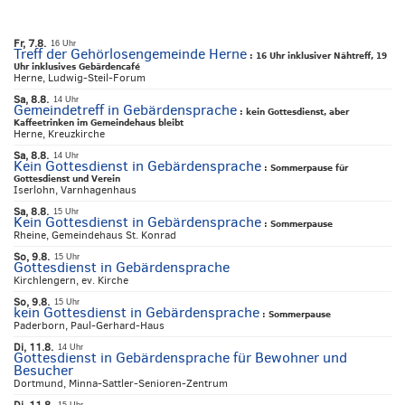
Fr, 7.8.
16 Uhr
Treff der Gehörlosengemeinde Herne
:
16 Uhr inklusiver Nähtreff, 19
Uhr inklusives Gebärdencafé
Herne, Ludwig-Steil-Forum
Sa, 8.8.
14 Uhr
Gemeindetreff in Gebärdensprache
:
kein Gottesdienst, aber
Kaffeetrinken im Gemeindehaus bleibt
Herne, Kreuzkirche
Sa, 8.8.
14 Uhr
Kein Gottesdienst in Gebärdensprache
:
Sommerpause für
Gottesdienst und Verein
Iserlohn, Varnhagenhaus
Sa, 8.8.
15 Uhr
Kein Gottesdienst in Gebärdensprache
:
Sommerpause
Rheine, Gemeindehaus St. Konrad
So, 9.8.
15 Uhr
Gottesdienst in Gebärdensprache
Kirchlengern, ev. Kirche
So, 9.8.
15 Uhr
kein Gottesdienst in Gebärdensprache
:
Sommerpause
Paderborn, Paul-Gerhard-Haus
Di, 11.8.
14 Uhr
Gottesdienst in Gebärdensprache für Bewohner und
Besucher
Dortmund, Minna-Sattler-Senioren-Zentrum