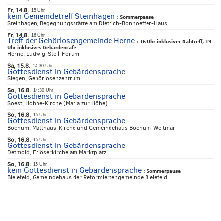
Fr, 14.8.
15 Uhr
kein Gemeindetreff Steinhagen
:
Sommerpause
Steinhagen, Begegnungsstätte am Dietrich-Bonhoeffer-Haus
Fr, 14.8.
16 Uhr
Treff der Gehörlosengemeinde Herne
:
16 Uhr inklusiver Nähtreff, 19
Uhr inklusives Gebärdencafé
Herne, Ludwig-Steil-Forum
Sa, 15.8.
14:30 Uhr
Gottesdienst in Gebärdensprache
Siegen, Gehörlosenzentrum
So, 16.8.
14:30 Uhr
Gottesdienst in Gebärdensprache
Soest, Hohne-Kirche (Maria zur Höhe)
So, 16.8.
15 Uhr
Gottesdienst in Gebärdensprache
Bochum, Matthäus-Kirche und Gemeindehaus Bochum-Weitmar
So, 16.8.
15 Uhr
Gottesdienst in Gebärdensprache
Detmold, Erlöserkirche am Marktplatz
So, 16.8.
15 Uhr
kein Gottesdienst in Gebärdensprache
:
Sommerpause
Bielefeld, Gemeindehaus der Reformiertengemeinde Bielefeld