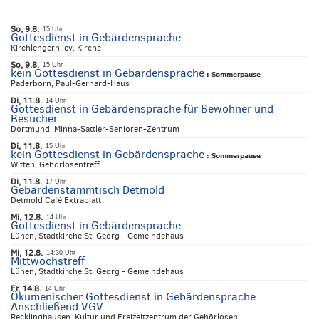
So, 9.8.
15 Uhr
Gottesdienst in Gebärdensprache
Kirchlengern, ev. Kirche
So, 9.8.
15 Uhr
kein Gottesdienst in Gebärdensprache
:
Sommerpause
Paderborn, Paul-Gerhard-Haus
Di, 11.8.
14 Uhr
Gottesdienst in Gebärdensprache für Bewohner und
Besucher
Dortmund, Minna-Sattler-Senioren-Zentrum
Di, 11.8.
15 Uhr
kein Gottesdienst in Gebärdensprache
:
Sommerpause
Witten, Gehörlosentreff
Di, 11.8.
17 Uhr
Gebärdenstammtisch Detmold
Detmold Café Extrablatt
Mi, 12.8.
14 Uhr
Gottesdienst in Gebärdensprache
Lünen, Stadtkirche St. Georg - Gemeindehaus
Mi, 12.8.
14:30 Uhr
Mittwochstreff
Lünen, Stadtkirche St. Georg - Gemeindehaus
Fr, 14.8.
14 Uhr
Ökumenischer Gottesdienst in Gebärdensprache
Anschließend VGV
Recklinghausen, Kultur und Freizeitzentrum der Gehörlosen