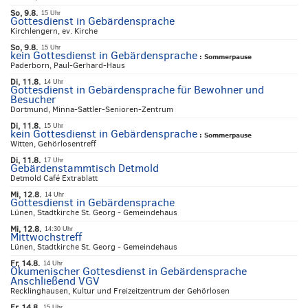
So, 9.8.
15 Uhr
Gottesdienst in Gebärdensprache
Kirchlengern, ev. Kirche
So, 9.8.
15 Uhr
kein Gottesdienst in Gebärdensprache
:
Sommerpause
Paderborn, Paul-Gerhard-Haus
Di, 11.8.
14 Uhr
Gottesdienst in Gebärdensprache für Bewohner und
Besucher
Dortmund, Minna-Sattler-Senioren-Zentrum
Di, 11.8.
15 Uhr
kein Gottesdienst in Gebärdensprache
:
Sommerpause
Witten, Gehörlosentreff
Di, 11.8.
17 Uhr
Gebärdenstammtisch Detmold
Detmold Café Extrablatt
Mi, 12.8.
14 Uhr
Gottesdienst in Gebärdensprache
Lünen, Stadtkirche St. Georg - Gemeindehaus
Mi, 12.8.
14:30 Uhr
Mittwochstreff
Lünen, Stadtkirche St. Georg - Gemeindehaus
Fr, 14.8.
14 Uhr
Ökumenischer Gottesdienst in Gebärdensprache
Anschließend VGV
Recklinghausen, Kultur und Freizeitzentrum der Gehörlosen
Fr, 14.8.
15 Uhr