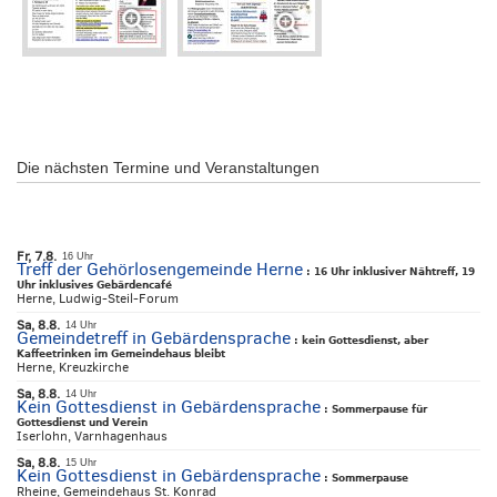
Die nächsten Termine und Veranstaltungen
Fr, 7.8.
16 Uhr
Treff der Gehörlosengemeinde Herne
:
16 Uhr inklusiver Nähtreff, 19
Uhr inklusives Gebärdencafé
Herne, Ludwig-Steil-Forum
Sa, 8.8.
14 Uhr
Gemeindetreff in Gebärdensprache
:
kein Gottesdienst, aber
Kaffeetrinken im Gemeindehaus bleibt
Herne, Kreuzkirche
Sa, 8.8.
14 Uhr
Kein Gottesdienst in Gebärdensprache
:
Sommerpause für
Gottesdienst und Verein
Iserlohn, Varnhagenhaus
Sa, 8.8.
15 Uhr
Kein Gottesdienst in Gebärdensprache
:
Sommerpause
Rheine, Gemeindehaus St. Konrad