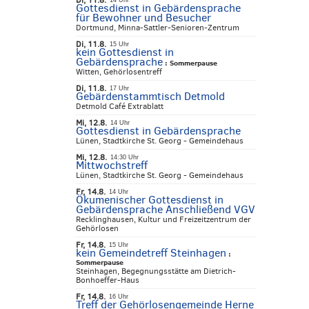
Di, 11.8.
14 Uhr
Gottesdienst in Gebärdensprache
für Bewohner und Besucher
Dortmund, Minna-Sattler-Senioren-Zentrum
Di, 11.8.
15 Uhr
kein Gottesdienst in
Gebärdensprache
:
Sommerpause
Witten, Gehörlosentreff
Di, 11.8.
17 Uhr
Gebärdenstammtisch Detmold
Detmold Café Extrablatt
Mi, 12.8.
14 Uhr
Gottesdienst in Gebärdensprache
Lünen, Stadtkirche St. Georg - Gemeindehaus
Mi, 12.8.
14:30 Uhr
Mittwochstreff
Lünen, Stadtkirche St. Georg - Gemeindehaus
Fr, 14.8.
14 Uhr
Ökumenischer Gottesdienst in
Gebärdensprache Anschließend VGV
Recklinghausen, Kultur und Freizeitzentrum der
Gehörlosen
Fr, 14.8.
15 Uhr
kein Gemeindetreff Steinhagen
:
Sommerpause
Steinhagen, Begegnungsstätte am Dietrich-
Bonhoeffer-Haus
Fr, 14.8.
16 Uhr
Treff der Gehörlosengemeinde Herne