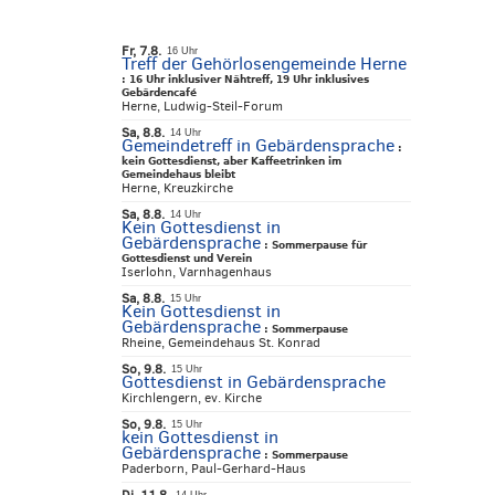
Fr, 7.8.
16 Uhr
Treff der Gehörlosengemeinde Herne
:
16 Uhr inklusiver Nähtreff, 19 Uhr inklusives
Gebärdencafé
Herne, Ludwig-Steil-Forum
Sa, 8.8.
14 Uhr
Gemeindetreff in Gebärdensprache
:
kein Gottesdienst, aber Kaffeetrinken im
Gemeindehaus bleibt
Herne, Kreuzkirche
Sa, 8.8.
14 Uhr
Kein Gottesdienst in
Gebärdensprache
:
Sommerpause für
Gottesdienst und Verein
Iserlohn, Varnhagenhaus
Sa, 8.8.
15 Uhr
Kein Gottesdienst in
Gebärdensprache
:
Sommerpause
Rheine, Gemeindehaus St. Konrad
So, 9.8.
15 Uhr
Gottesdienst in Gebärdensprache
Kirchlengern, ev. Kirche
So, 9.8.
15 Uhr
kein Gottesdienst in
Gebärdensprache
:
Sommerpause
Paderborn, Paul-Gerhard-Haus