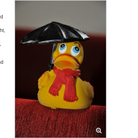
rd
ht,
,
nd