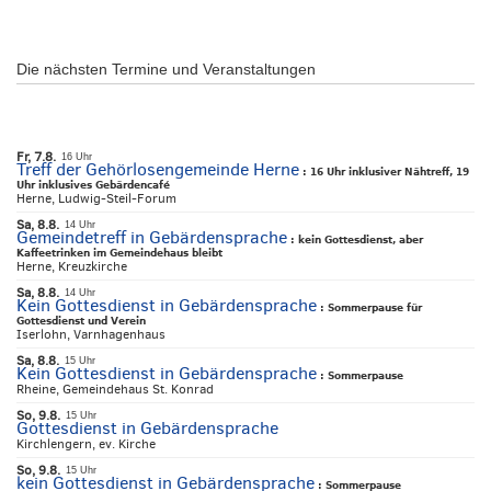
Die nächsten Termine und Veranstaltungen
Fr, 7.8.
16 Uhr
Treff der Gehörlosengemeinde Herne
:
16 Uhr inklusiver Nähtreff, 19
Uhr inklusives Gebärdencafé
Herne, Ludwig-Steil-Forum
Sa, 8.8.
14 Uhr
Gemeindetreff in Gebärdensprache
:
kein Gottesdienst, aber
Kaffeetrinken im Gemeindehaus bleibt
Herne, Kreuzkirche
Sa, 8.8.
14 Uhr
Kein Gottesdienst in Gebärdensprache
:
Sommerpause für
Gottesdienst und Verein
Iserlohn, Varnhagenhaus
Sa, 8.8.
15 Uhr
Kein Gottesdienst in Gebärdensprache
:
Sommerpause
Rheine, Gemeindehaus St. Konrad
So, 9.8.
15 Uhr
Gottesdienst in Gebärdensprache
Kirchlengern, ev. Kirche
So, 9.8.
15 Uhr
kein Gottesdienst in Gebärdensprache
:
Sommerpause