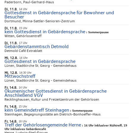
Paderborn, Paul-Gerhard-Haus
Di, 11.8.
14 Uhr
Gottesdienst in Gebärdensprache für Bewohner und
Besucher
Dortmund, Minna-Sattler-Senioren-Zentrum
Di, 11.8.
15 Uhr
kein Gottesdienst in Gebärdensprache
:
Sommerpause
Witten, Gehörlosentreff
Di, 11.8.
17 Uhr
Gebärdenstammtisch Detmold
Detmold Café Extrablatt
Mi, 12.8.
14 Uhr
Gottesdienst in Gebärdensprache
Lünen, Stadtkirche St. Georg - Gemeindehaus
Mi, 12.8.
14:30 Uhr
Mittwochstreff
Lünen, Stadtkirche St. Georg - Gemeindehaus
Fr, 14.8.
14 Uhr
Ökumenischer Gottesdienst in Gebärdensprache
Anschließend VGV
Recklinghausen, Kultur und Freizeitzentrum der Gehörlosen
Fr, 14.8.
15 Uhr
kein Gemeindetreff Steinhagen
:
Sommerpause
Steinhagen, Begegnungsstätte am Dietrich-Bonhoeffer-Haus
Fr, 14.8.
16 Uhr
Treff der Gehörlosengemeinde Herne
:
16 Uhr inklusiver Nähtreff, 19
Uhr inklusives Gebärdencafé
Herne, Ludwig-Steil-Forum