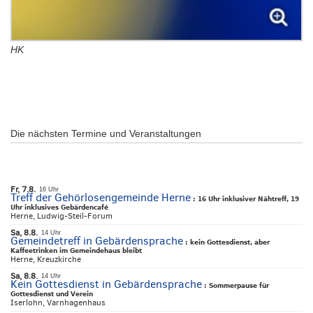
HK
Die nächsten Termine und Veranstaltungen
Fr, 7.8.
16 Uhr
Treff der Gehörlosengemeinde Herne
:
16 Uhr inklusiver Nähtreff, 19
Uhr inklusives Gebärdencafé
Herne, Ludwig-Steil-Forum
Sa, 8.8.
14 Uhr
Gemeindetreff in Gebärdensprache
:
kein Gottesdienst, aber
Kaffeetrinken im Gemeindehaus bleibt
Herne, Kreuzkirche
Sa, 8.8.
14 Uhr
Kein Gottesdienst in Gebärdensprache
:
Sommerpause für
Gottesdienst und Verein
Iserlohn, Varnhagenhaus