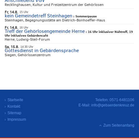
Anschließend VGV
Recklinghausen, Kultur und Freizeitzentrum der Gehörlosen
Fr, 14.8.
15 Uhr
kein Gemeindetreff Steinhagen
:
Sommerpause
Steinhagen, Begegnungsstätte am Dietrich-Bonhoeffer-Haus
Fr, 14.8.
16 Uhr
Treff der Gehörlosengemeinde Herne
:
16 Uhr inklusiver Nähtreff, 19
Uhr inklusives Gebärdencafé
Herne, Ludwig-Steil-Forum
Sa, 15.8.
14:30 Uhr
Gottesdienst in Gebärdensprache
Siegen, Gehörlosenzentrum
Startseite
Telefon: 0571-6481106
E-Mail:
info@gebaerdenkreuz.de
Kontakt
Sitemap
Impressum
Zum Seitenanfang