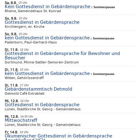
Sa, 8.8.
15 Uhr
Kein Gottesdienst in Gebärdensprache
:
Sommerpause
Rheine, Gemeindehaus St. Konrad
So, 9.8.
15 Uhr
Gottesdienst in Gebärdensprache
Kirchlengern, ev. Kirche
So, 9.8.
15 Uhr
kein Gottesdienst in Gebärdensprache
:
Sommerpause
Paderborn, Paul-Gerhard-Haus
Di, 11.8.
14 Uhr
Gottesdienst in Gebärdensprache für Bewohner und
Besucher
Dortmund, Minna-Sattler-Senioren-Zentrum
Di, 11.8.
15 Uhr
kein Gottesdienst in Gebärdensprache
:
Sommerpause
Witten, Gehörlosentreff
Di, 11.8.
17 Uhr
Gebärdenstammtisch Detmold
Detmold Café Extrablatt
Mi, 12.8.
14 Uhr
Gottesdienst in Gebärdensprache
Lünen, Stadtkirche St. Georg - Gemeindehaus
Mi, 12.8.
14:30 Uhr
Mittwochstreff
Lünen, Stadtkirche St. Georg - Gemeindehaus
Fr, 14.8.
14 Uhr
Ökumenischer Gottesdienst in Gebärdensprache