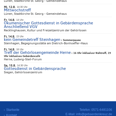
Lünen, Stadtkirche St. Georg - Gemeindehaus
Mi, 12.8.
14:30 Uhr
Mittwochstreff
Lünen, Stadtkirche St. Georg - Gemeindehaus
Fr, 14.8.
14 Uhr
Ökumenischer Gottesdienst in Gebärdensprache
Anschließend VGV
Recklinghausen, Kultur und Freizeitzentrum der Gehörlosen
Fr, 14.8.
15 Uhr
kein Gemeindetreff Steinhagen
:
Sommerpause
Steinhagen, Begegnungsstätte am Dietrich-Bonhoeffer-Haus
Fr, 14.8.
16 Uhr
Treff der Gehörlosengemeinde Herne
:
16 Uhr inklusiver Nähtreff, 19
Uhr inklusives Gebärdencafé
Herne, Ludwig-Steil-Forum
Sa, 15.8.
14:30 Uhr
Gottesdienst in Gebärdensprache
Siegen, Gehörlosenzentrum
Startseite
Telefon: 0571-6481106
E-Mail:
info@gebaerdenkreuz.de
Kontakt