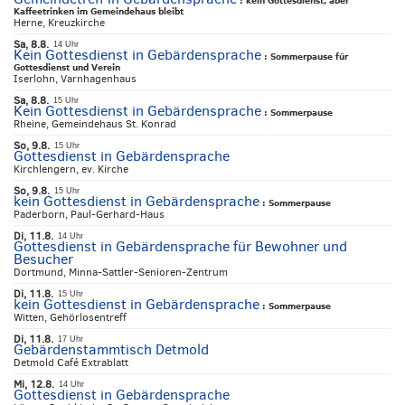
:
kein Gottesdienst, aber
Kaffeetrinken im Gemeindehaus bleibt
Herne, Kreuzkirche
Sa, 8.8.
14 Uhr
Kein Gottesdienst in Gebärdensprache
:
Sommerpause für
Gottesdienst und Verein
Iserlohn, Varnhagenhaus
Sa, 8.8.
15 Uhr
Kein Gottesdienst in Gebärdensprache
:
Sommerpause
Rheine, Gemeindehaus St. Konrad
So, 9.8.
15 Uhr
Gottesdienst in Gebärdensprache
Kirchlengern, ev. Kirche
So, 9.8.
15 Uhr
kein Gottesdienst in Gebärdensprache
:
Sommerpause
Paderborn, Paul-Gerhard-Haus
Di, 11.8.
14 Uhr
Gottesdienst in Gebärdensprache für Bewohner und
Besucher
Dortmund, Minna-Sattler-Senioren-Zentrum
Di, 11.8.
15 Uhr
kein Gottesdienst in Gebärdensprache
:
Sommerpause
Witten, Gehörlosentreff
Di, 11.8.
17 Uhr
Gebärdenstammtisch Detmold
Detmold Café Extrablatt
Mi, 12.8.
14 Uhr
Gottesdienst in Gebärdensprache