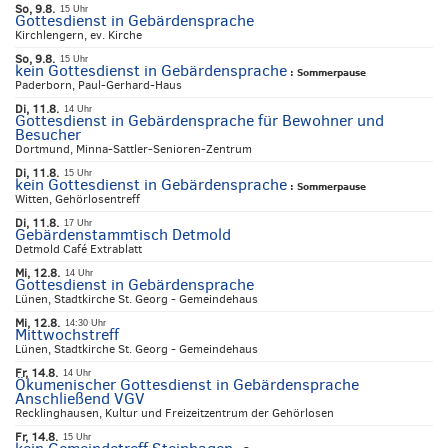
So, 9.8.
15 Uhr
Gottesdienst in Gebärdensprache
Kirchlengern, ev. Kirche
So, 9.8.
15 Uhr
kein Gottesdienst in Gebärdensprache
:
Sommerpause
Paderborn, Paul-Gerhard-Haus
Di, 11.8.
14 Uhr
Gottesdienst in Gebärdensprache für Bewohner und
Besucher
Dortmund, Minna-Sattler-Senioren-Zentrum
Di, 11.8.
15 Uhr
kein Gottesdienst in Gebärdensprache
:
Sommerpause
Witten, Gehörlosentreff
Di, 11.8.
17 Uhr
Gebärdenstammtisch Detmold
Detmold Café Extrablatt
Mi, 12.8.
14 Uhr
Gottesdienst in Gebärdensprache
Lünen, Stadtkirche St. Georg - Gemeindehaus
Mi, 12.8.
14:30 Uhr
Mittwochstreff
Lünen, Stadtkirche St. Georg - Gemeindehaus
Fr, 14.8.
14 Uhr
Ökumenischer Gottesdienst in Gebärdensprache
Anschließend VGV
Recklinghausen, Kultur und Freizeitzentrum der Gehörlosen
Fr, 14.8.
15 Uhr