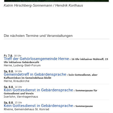
Katrin Hirschberg-Sonnemann / Hendrik Korthaus
Die nächsten Termine und Veranstaltungen
Fr, 7.8.
16 Uhr
Treff der Gehörlosengemeinde Herne
:
16 Uhr inklusiver Nähtreff, 19
Uhr inklusives Gebärdencafé
Herne, Ludwig-Steil-Forum
Sa, 8.8.
14 Uhr
Gemeindetreff in Gebärdensprache
:
kein Gottesdienst, aber
Kaffeetrinken im Gemeindehaus bleibt
Herne, Kreuzkirche
Sa, 8.8.
14 Uhr
Kein Gottesdienst in Gebärdensprache
:
Sommerpause für
Gottesdienst und Verein
Iserlohn, Varnhagenhaus
Sa, 8.8.
15 Uhr
Kein Gottesdienst in Gebärdensprache
:
Sommerpause
Rheine, Gemeindehaus St. Konrad