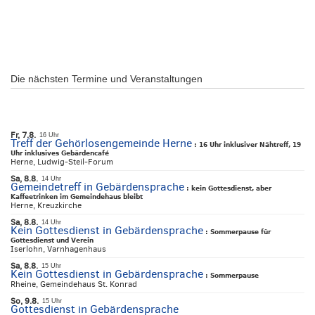
Die nächsten Termine und Veranstaltungen
Fr, 7.8.
16 Uhr
Treff der Gehörlosengemeinde Herne
:
16 Uhr inklusiver Nähtreff, 19
Uhr inklusives Gebärdencafé
Herne, Ludwig-Steil-Forum
Sa, 8.8.
14 Uhr
Gemeindetreff in Gebärdensprache
:
kein Gottesdienst, aber
Kaffeetrinken im Gemeindehaus bleibt
Herne, Kreuzkirche
Sa, 8.8.
14 Uhr
Kein Gottesdienst in Gebärdensprache
:
Sommerpause für
Gottesdienst und Verein
Iserlohn, Varnhagenhaus
Sa, 8.8.
15 Uhr
Kein Gottesdienst in Gebärdensprache
:
Sommerpause
Rheine, Gemeindehaus St. Konrad
So, 9.8.
15 Uhr
Gottesdienst in Gebärdensprache