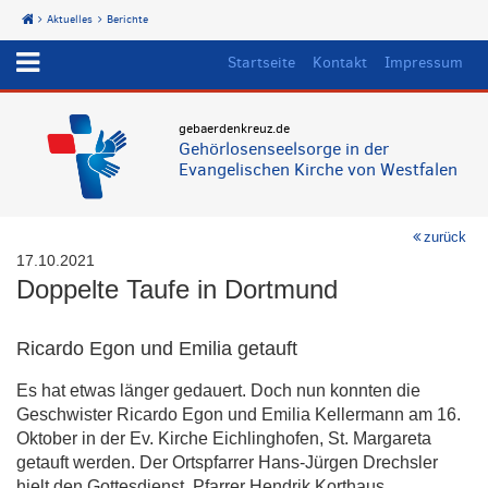
Aktuelles
Berichte
Start
Startseite
Kontakt
Impressum
gebaerdenkreuz.de
Gehörlosenseelsorge in der
Evangelischen Kirche von Westfalen
zurück
17.10.2021
Doppelte Taufe in Dortmund
Ricardo Egon und Emilia getauft
Es hat etwas länger gedauert. Doch nun konnten die
Geschwister Ricardo Egon und Emilia Kellermann am 16.
Oktober in der Ev. Kirche Eichlinghofen, St. Margareta
getauft werden. Der Ortspfarrer Hans-Jürgen Drechsler
hielt den Gottesdienst. Pfarrer Hendrik Korthaus