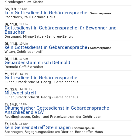
Kirchlengern, ev. Kirche
So, 9.8.
15 Uhr
kein Gottesdienst in Gebärdensprache
:
Sommerpause
Paderborn, Paul-Gerhard-Haus
Di, 11.8.
14 Uhr
Gottesdienst in Gebärdensprache für Bewohner und
Besucher
Dortmund, Minna-Sattler-Senioren-Zentrum
Di, 11.8.
15 Uhr
kein Gottesdienst in Gebärdensprache
:
Sommerpause
Witten, Gehörlosentreff
Di, 11.8.
17 Uhr
Gebärdenstammtisch Detmold
Detmold Café Extrablatt
Mi, 12.8.
14 Uhr
Gottesdienst in Gebärdensprache
Lünen, Stadtkirche St. Georg - Gemeindehaus
Mi, 12.8.
14:30 Uhr
Mittwochstreff
Lünen, Stadtkirche St. Georg - Gemeindehaus
Fr, 14.8.
14 Uhr
Ökumenischer Gottesdienst in Gebärdensprache
Anschließend VGV
Recklinghausen, Kultur und Freizeitzentrum der Gehörlosen
Fr, 14.8.
15 Uhr
kein Gemeindetreff Steinhagen
:
Sommerpause
Steinhagen, Begegnungsstätte am Dietrich-Bonhoeffer-Haus