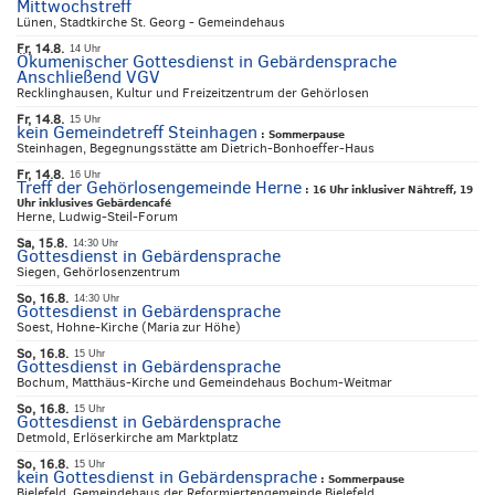
Mittwochstreff
Lünen, Stadtkirche St. Georg - Gemeindehaus
Fr, 14.8.
14 Uhr
Ökumenischer Gottesdienst in Gebärdensprache
Anschließend VGV
Recklinghausen, Kultur und Freizeitzentrum der Gehörlosen
Fr, 14.8.
15 Uhr
kein Gemeindetreff Steinhagen
:
Sommerpause
Steinhagen, Begegnungsstätte am Dietrich-Bonhoeffer-Haus
Fr, 14.8.
16 Uhr
Treff der Gehörlosengemeinde Herne
:
16 Uhr inklusiver Nähtreff, 19
Uhr inklusives Gebärdencafé
Herne, Ludwig-Steil-Forum
Sa, 15.8.
14:30 Uhr
Gottesdienst in Gebärdensprache
Siegen, Gehörlosenzentrum
So, 16.8.
14:30 Uhr
Gottesdienst in Gebärdensprache
Soest, Hohne-Kirche (Maria zur Höhe)
So, 16.8.
15 Uhr
Gottesdienst in Gebärdensprache
Bochum, Matthäus-Kirche und Gemeindehaus Bochum-Weitmar
So, 16.8.
15 Uhr
Gottesdienst in Gebärdensprache
Detmold, Erlöserkirche am Marktplatz
So, 16.8.
15 Uhr
kein Gottesdienst in Gebärdensprache
:
Sommerpause
Bielefeld, Gemeindehaus der Reformiertengemeinde Bielefeld