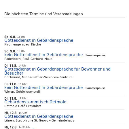
Die nächsten Termine und Veranstaltungen
So, 9.8.
15 Uhr
Gottesdienst in Gebärdensprache
Kirchlengern, ev. Kirche
So, 9.8.
15 Uhr
kein Gottesdienst in Gebärdensprache
:
Sommerpause
Paderborn, Paul-Gerhard-Haus
Di, 11.8.
14 Uhr
Gottesdienst in Gebärdensprache für Bewohner und
Besucher
Dortmund, Minna-Sattler-Senioren-Zentrum
Di, 11.8.
15 Uhr
kein Gottesdienst in Gebärdensprache
:
Sommerpause
Witten, Gehörlosentreff
Di, 11.8.
17 Uhr
Gebärdenstammtisch Detmold
Detmold Café Extrablatt
Mi, 12.8.
14 Uhr
Gottesdienst in Gebärdensprache
Lünen, Stadtkirche St. Georg - Gemeindehaus
Mi, 12.8.
14:30 Uhr