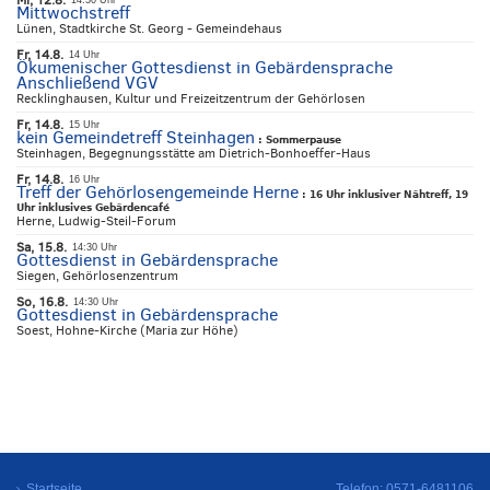
Mi, 12.8.
14:30 Uhr
Mittwochstreff
Lünen, Stadtkirche St. Georg - Gemeindehaus
Fr, 14.8.
14 Uhr
Ökumenischer Gottesdienst in Gebärdensprache
Anschließend VGV
Recklinghausen, Kultur und Freizeitzentrum der Gehörlosen
Fr, 14.8.
15 Uhr
kein Gemeindetreff Steinhagen
:
Sommerpause
Steinhagen, Begegnungsstätte am Dietrich-Bonhoeffer-Haus
Fr, 14.8.
16 Uhr
Treff der Gehörlosengemeinde Herne
:
16 Uhr inklusiver Nähtreff, 19
Uhr inklusives Gebärdencafé
Herne, Ludwig-Steil-Forum
Sa, 15.8.
14:30 Uhr
Gottesdienst in Gebärdensprache
Siegen, Gehörlosenzentrum
So, 16.8.
14:30 Uhr
Gottesdienst in Gebärdensprache
Soest, Hohne-Kirche (Maria zur Höhe)
Startseite
Telefon: 0571-6481106