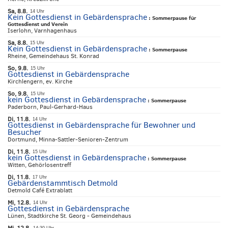
Sa, 8.8.
14 Uhr
Kein Gottesdienst in Gebärdensprache
:
Sommerpause für
Gottesdienst und Verein
Iserlohn, Varnhagenhaus
Sa, 8.8.
15 Uhr
Kein Gottesdienst in Gebärdensprache
:
Sommerpause
Rheine, Gemeindehaus St. Konrad
So, 9.8.
15 Uhr
Gottesdienst in Gebärdensprache
Kirchlengern, ev. Kirche
So, 9.8.
15 Uhr
kein Gottesdienst in Gebärdensprache
:
Sommerpause
Paderborn, Paul-Gerhard-Haus
Di, 11.8.
14 Uhr
Gottesdienst in Gebärdensprache für Bewohner und
Besucher
Dortmund, Minna-Sattler-Senioren-Zentrum
Di, 11.8.
15 Uhr
kein Gottesdienst in Gebärdensprache
:
Sommerpause
Witten, Gehörlosentreff
Di, 11.8.
17 Uhr
Gebärdenstammtisch Detmold
Detmold Café Extrablatt
Mi, 12.8.
14 Uhr
Gottesdienst in Gebärdensprache
Lünen, Stadtkirche St. Georg - Gemeindehaus