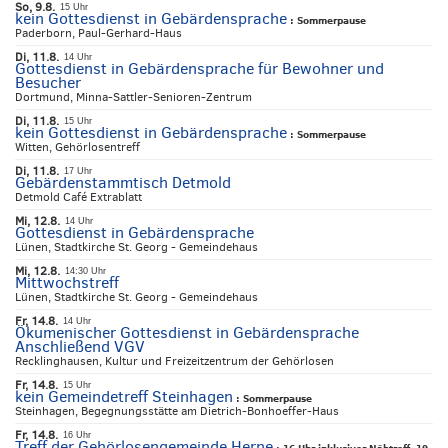
So, 9.8.
15 Uhr
kein Gottesdienst in Gebärdensprache
:
Sommerpause
Paderborn, Paul-Gerhard-Haus
Di, 11.8.
14 Uhr
Gottesdienst in Gebärdensprache für Bewohner und
Besucher
Dortmund, Minna-Sattler-Senioren-Zentrum
Di, 11.8.
15 Uhr
kein Gottesdienst in Gebärdensprache
:
Sommerpause
Witten, Gehörlosentreff
Di, 11.8.
17 Uhr
Gebärdenstammtisch Detmold
Detmold Café Extrablatt
Mi, 12.8.
14 Uhr
Gottesdienst in Gebärdensprache
Lünen, Stadtkirche St. Georg - Gemeindehaus
Mi, 12.8.
14:30 Uhr
Mittwochstreff
Lünen, Stadtkirche St. Georg - Gemeindehaus
Fr, 14.8.
14 Uhr
Ökumenischer Gottesdienst in Gebärdensprache
Anschließend VGV
Recklinghausen, Kultur und Freizeitzentrum der Gehörlosen
Fr, 14.8.
15 Uhr
kein Gemeindetreff Steinhagen
:
Sommerpause
Steinhagen, Begegnungsstätte am Dietrich-Bonhoeffer-Haus
Fr, 14.8.
16 Uhr
Treff der Gehörlosengemeinde Herne