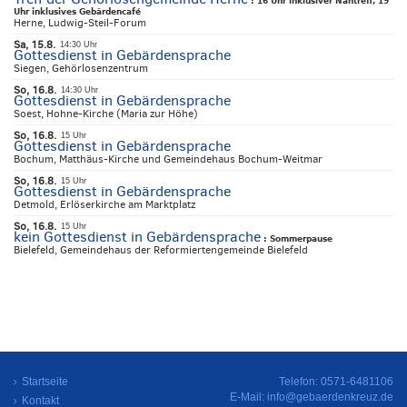
:
16 Uhr inklusiver Nähtreff, 19
Uhr inklusives Gebärdencafé
Herne, Ludwig-Steil-Forum
Sa, 15.8.
14:30 Uhr
Gottesdienst in Gebärdensprache
Siegen, Gehörlosenzentrum
So, 16.8.
14:30 Uhr
Gottesdienst in Gebärdensprache
Soest, Hohne-Kirche (Maria zur Höhe)
So, 16.8.
15 Uhr
Gottesdienst in Gebärdensprache
Bochum, Matthäus-Kirche und Gemeindehaus Bochum-Weitmar
So, 16.8.
15 Uhr
Gottesdienst in Gebärdensprache
Detmold, Erlöserkirche am Marktplatz
So, 16.8.
15 Uhr
kein Gottesdienst in Gebärdensprache
:
Sommerpause
Bielefeld, Gemeindehaus der Reformiertengemeinde Bielefeld
Startseite
Telefon: 0571-6481106
E-Mail:
info@gebaerdenkreuz.de
Kontakt