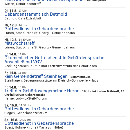
:
Sommerpause
Witten, Gehörlosentreff
Di, 11.8.
17 Uhr
Gebärdenstammtisch Detmold
Detmold Café Extrablatt
Mi, 12.8.
14 Uhr
Gottesdienst in Gebärdensprache
Lünen, Stadtkirche St. Georg - Gemeindehaus
Mi, 12.8.
14:30 Uhr
Mittwochstreff
Lünen, Stadtkirche St. Georg - Gemeindehaus
Fr, 14.8.
14 Uhr
Ökumenischer Gottesdienst in Gebärdensprache
Anschließend VGV
Recklinghausen, Kultur und Freizeitzentrum der Gehörlosen
Fr, 14.8.
15 Uhr
kein Gemeindetreff Steinhagen
:
Sommerpause
Steinhagen, Begegnungsstätte am Dietrich-Bonhoeffer-Haus
Fr, 14.8.
16 Uhr
Treff der Gehörlosengemeinde Herne
:
16 Uhr inklusiver Nähtreff, 19
Uhr inklusives Gebärdencafé
Herne, Ludwig-Steil-Forum
Sa, 15.8.
14:30 Uhr
Gottesdienst in Gebärdensprache
Siegen, Gehörlosenzentrum
So, 16.8.
14:30 Uhr
Gottesdienst in Gebärdensprache
Soest, Hohne-Kirche (Maria zur Höhe)