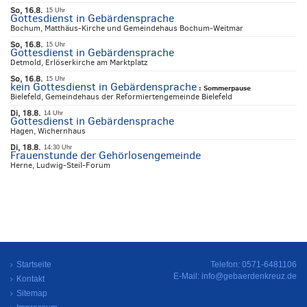
So, 16.8.
15 Uhr
Gottesdienst in Gebärdensprache
Bochum, Matthäus-Kirche und Gemeindehaus Bochum-Weitmar
So, 16.8.
15 Uhr
Gottesdienst in Gebärdensprache
Detmold, Erlöserkirche am Marktplatz
So, 16.8.
15 Uhr
kein Gottesdienst in Gebärdensprache
:
Sommerpause
Bielefeld, Gemeindehaus der Reformiertengemeinde Bielefeld
Di, 18.8.
14 Uhr
Gottesdienst in Gebärdensprache
Hagen, Wichernhaus
Di, 18.8.
14:30 Uhr
Frauenstunde der Gehörlosengemeinde
Herne, Ludwig-Steil-Forum
Startseite
Telefon: 0571-6481106
E-Mail:
info@gebaerdenkreuz.de
Kontakt
Sitemap