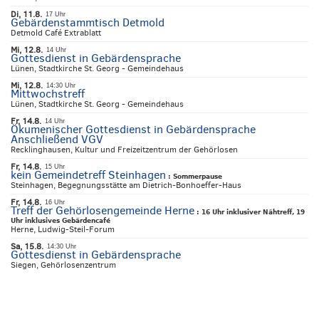
Di, 11.8.
17 Uhr
Gebärdenstammtisch Detmold
Detmold Café Extrablatt
Mi, 12.8.
14 Uhr
Gottesdienst in Gebärdensprache
Lünen, Stadtkirche St. Georg - Gemeindehaus
Mi, 12.8.
14:30 Uhr
Mittwochstreff
Lünen, Stadtkirche St. Georg - Gemeindehaus
Fr, 14.8.
14 Uhr
Ökumenischer Gottesdienst in Gebärdensprache
Anschließend VGV
Recklinghausen, Kultur und Freizeitzentrum der Gehörlosen
Fr, 14.8.
15 Uhr
kein Gemeindetreff Steinhagen
:
Sommerpause
Steinhagen, Begegnungsstätte am Dietrich-Bonhoeffer-Haus
Fr, 14.8.
16 Uhr
Treff der Gehörlosengemeinde Herne
:
16 Uhr inklusiver Nähtreff, 19
Uhr inklusives Gebärdencafé
Herne, Ludwig-Steil-Forum
Sa, 15.8.
14:30 Uhr
Gottesdienst in Gebärdensprache
Siegen, Gehörlosenzentrum