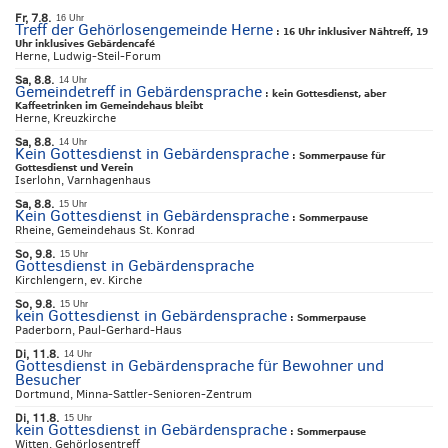
Fr, 7.8.
16 Uhr
Treff der Gehörlosengemeinde Herne
:
16 Uhr inklusiver Nähtreff, 19
Uhr inklusives Gebärdencafé
Herne, Ludwig-Steil-Forum
Sa, 8.8.
14 Uhr
Gemeindetreff in Gebärdensprache
:
kein Gottesdienst, aber
Kaffeetrinken im Gemeindehaus bleibt
Herne, Kreuzkirche
Sa, 8.8.
14 Uhr
Kein Gottesdienst in Gebärdensprache
:
Sommerpause für
Gottesdienst und Verein
Iserlohn, Varnhagenhaus
Sa, 8.8.
15 Uhr
Kein Gottesdienst in Gebärdensprache
:
Sommerpause
Rheine, Gemeindehaus St. Konrad
So, 9.8.
15 Uhr
Gottesdienst in Gebärdensprache
Kirchlengern, ev. Kirche
So, 9.8.
15 Uhr
kein Gottesdienst in Gebärdensprache
:
Sommerpause
Paderborn, Paul-Gerhard-Haus
Di, 11.8.
14 Uhr
Gottesdienst in Gebärdensprache für Bewohner und
Besucher
Dortmund, Minna-Sattler-Senioren-Zentrum
Di, 11.8.
15 Uhr
kein Gottesdienst in Gebärdensprache
:
Sommerpause
Witten, Gehörlosentreff