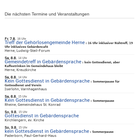
Die nächsten Termine und Veranstaltungen
Fr, 7.8.
16 Uhr
Treff der Gehörlosengemeinde Herne
:
16 Uhr inklusiver Nähtreff, 19
Uhr inklusives Gebärdencafé
Herne, Ludwig-Steil-Forum
Sa, 8.8.
14 Uhr
Gemeindetreff in Gebärdensprache
:
kein Gottesdienst, aber
Kaffeetrinken im Gemeindehaus bleibt
Herne, Kreuzkirche
Sa, 8.8.
14 Uhr
Kein Gottesdienst in Gebärdensprache
:
Sommerpause für
Gottesdienst und Verein
Iserlohn, Varnhagenhaus
Sa, 8.8.
15 Uhr
Kein Gottesdienst in Gebärdensprache
:
Sommerpause
Rheine, Gemeindehaus St. Konrad
So, 9.8.
15 Uhr
Gottesdienst in Gebärdensprache
Kirchlengern, ev. Kirche
So, 9.8.
15 Uhr
kein Gottesdienst in Gebärdensprache
:
Sommerpause
Paderborn, Paul-Gerhard-Haus