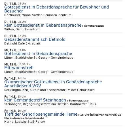
Di, 11.8.
14 Uhr
Gottesdienst in Gebärdensprache für Bewohner und
Besucher
Dortmund, Minna-Sattler-Senioren-Zentrum
Di, 11.8.
15 Uhr
kein Gottesdienst in Gebärdensprache
:
Sommerpause
Witten, Gehörlosentreff
Di, 11.8.
17 Uhr
Gebärdenstammtisch Detmold
Detmold Café Extrablatt
Mi, 12.8.
14 Uhr
Gottesdienst in Gebärdensprache
Lünen, Stadtkirche St. Georg - Gemeindehaus
Mi, 12.8.
14:30 Uhr
Mittwochstreff
Lünen, Stadtkirche St. Georg - Gemeindehaus
Fr, 14.8.
14 Uhr
Ökumenischer Gottesdienst in Gebärdensprache
Anschließend VGV
Recklinghausen, Kultur und Freizeitzentrum der Gehörlosen
Fr, 14.8.
15 Uhr
kein Gemeindetreff Steinhagen
:
Sommerpause
Steinhagen, Begegnungsstätte am Dietrich-Bonhoeffer-Haus
Fr, 14.8.
16 Uhr
Treff der Gehörlosengemeinde Herne
:
16 Uhr inklusiver Nähtreff, 19
Uhr inklusives Gebärdencafé
Herne, Ludwig-Steil-Forum