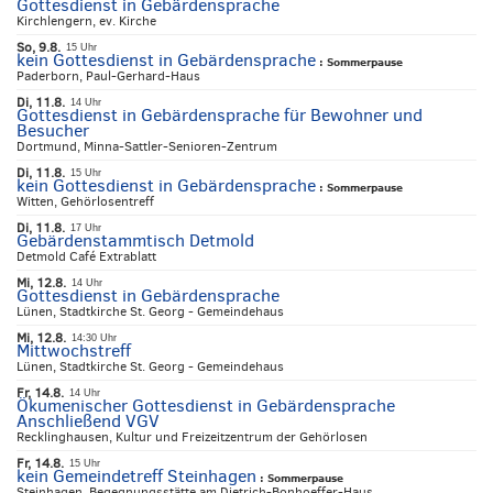
Gottesdienst in Gebärdensprache
Kirchlengern, ev. Kirche
So, 9.8.
15 Uhr
kein Gottesdienst in Gebärdensprache
:
Sommerpause
Paderborn, Paul-Gerhard-Haus
Di, 11.8.
14 Uhr
Gottesdienst in Gebärdensprache für Bewohner und
Besucher
Dortmund, Minna-Sattler-Senioren-Zentrum
Di, 11.8.
15 Uhr
kein Gottesdienst in Gebärdensprache
:
Sommerpause
Witten, Gehörlosentreff
Di, 11.8.
17 Uhr
Gebärdenstammtisch Detmold
Detmold Café Extrablatt
Mi, 12.8.
14 Uhr
Gottesdienst in Gebärdensprache
Lünen, Stadtkirche St. Georg - Gemeindehaus
Mi, 12.8.
14:30 Uhr
Mittwochstreff
Lünen, Stadtkirche St. Georg - Gemeindehaus
Fr, 14.8.
14 Uhr
Ökumenischer Gottesdienst in Gebärdensprache
Anschließend VGV
Recklinghausen, Kultur und Freizeitzentrum der Gehörlosen
Fr, 14.8.
15 Uhr
kein Gemeindetreff Steinhagen
:
Sommerpause
Steinhagen, Begegnungsstätte am Dietrich-Bonhoeffer-Haus