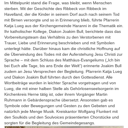
Im Mittelpunkt stand die Frage, was bleibt, wenn Menschen
sterben. Mit der Geschichte des Ribbeck von Ribbeck im
Havelland, der die Kinder in seinem Dorf auch nach seinem Tod
mit Birnen versorgte und so in Erinnerung blieb, führte Pfarrerin
Katja Lueg aus der Kirchengemeinde Haranni in die Thematik ein.
Ihr katholischer Kollege, Diakon Joakim Bull, berichtete dass das
Vorbereitungsteam das Verhältnis zu den Verstorbenen mit
Trauer, Liebe und Erinnerung beschrieben und mit Symbolen
unterlegt hätte. Darüber hinaus kam die christliche Hoffnung auf
die Überwindung des Todes mit der Auferstehung Jesu Christi zur
Sprache – mit dem Schluss des Matthäus-Evangeliums („Ich bin
bei Euch alle Tage, bis ans Ende der Welt“) erinnerte Joakim Bull
zudem an Jesu Versprechen der Begleitung. Pfarrerin Katja Lueg
und Diakon Joakim Bull führten durch den Gottesdienst. Alle
Wortbeiträge wurden in leichter Sprache vorgetragen und von
Lueg, die mit einer halben Stelle als Gehörlosenseelsorgerin im
Kirchenkreis Herne tätig ist, oder ihrem Vorgänger Martin
Ruhmann in Gebärdensprache übersetzt. Ansonsten gab es
Symbole oder Bewegungen und Gesten zu den Gebeten und
natürlich jede Menge Musik. Kreiskantor Wolfgang Flunkert mit
den Soulkids und den Soulvoices präsentierten Chorstücke und
sorgten für die Begleitung des Gemeindegesangs.