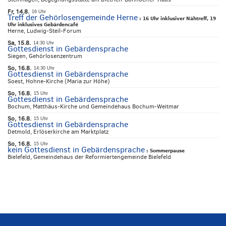
Fr, 14.8.
16 Uhr
Treff der Gehörlosengemeinde Herne
:
16 Uhr inklusiver Nähtreff, 19
Uhr inklusives Gebärdencafé
Herne, Ludwig-Steil-Forum
Sa, 15.8.
14:30 Uhr
Gottesdienst in Gebärdensprache
Siegen, Gehörlosenzentrum
So, 16.8.
14:30 Uhr
Gottesdienst in Gebärdensprache
Soest, Hohne-Kirche (Maria zur Höhe)
So, 16.8.
15 Uhr
Gottesdienst in Gebärdensprache
Bochum, Matthäus-Kirche und Gemeindehaus Bochum-Weitmar
So, 16.8.
15 Uhr
Gottesdienst in Gebärdensprache
Detmold, Erlöserkirche am Marktplatz
So, 16.8.
15 Uhr
kein Gottesdienst in Gebärdensprache
:
Sommerpause
Bielefeld, Gemeindehaus der Reformiertengemeinde Bielefeld