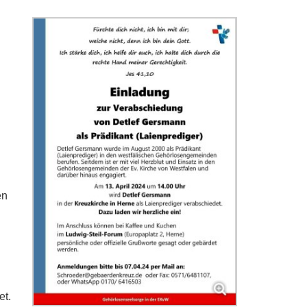
en
et.