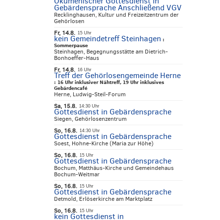
Ökumenischer Gottesdienst in
Gebärdensprache Anschließend VGV
Recklinghausen, Kultur und Freizeitzentrum der
Gehörlosen
Fr, 14.8.
15 Uhr
kein Gemeindetreff Steinhagen
:
Sommerpause
Steinhagen, Begegnungsstätte am Dietrich-
Bonhoeffer-Haus
Fr, 14.8.
16 Uhr
Treff der Gehörlosengemeinde Herne
:
16 Uhr inklusiver Nähtreff, 19 Uhr inklusives
Gebärdencafé
Herne, Ludwig-Steil-Forum
Sa, 15.8.
14:30 Uhr
Gottesdienst in Gebärdensprache
Siegen, Gehörlosenzentrum
So, 16.8.
14:30 Uhr
Gottesdienst in Gebärdensprache
Soest, Hohne-Kirche (Maria zur Höhe)
So, 16.8.
15 Uhr
Gottesdienst in Gebärdensprache
Bochum, Matthäus-Kirche und Gemeindehaus
Bochum-Weitmar
So, 16.8.
15 Uhr
Gottesdienst in Gebärdensprache
Detmold, Erlöserkirche am Marktplatz
So, 16.8.
15 Uhr
kein Gottesdienst in