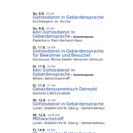
So, 9.8.
15 Uhr
Gottesdienst in Gebärdensprache
Kirchlengern, ev. Kirche
So, 9.8.
15 Uhr
kein Gottesdienst in
Gebärdensprache
:
Sommerpause
Paderborn, Paul-Gerhard-Haus
Di, 11.8.
14 Uhr
Gottesdienst in Gebärdensprache
für Bewohner und Besucher
Dortmund, Minna-Sattler-Senioren-Zentrum
Di, 11.8.
15 Uhr
kein Gottesdienst in
Gebärdensprache
:
Sommerpause
Witten, Gehörlosentreff
Di, 11.8.
17 Uhr
Gebärdenstammtisch Detmold
Detmold Café Extrablatt
Mi, 12.8.
14 Uhr
Gottesdienst in Gebärdensprache
Lünen, Stadtkirche St. Georg - Gemeindehaus
Mi, 12.8.
14:30 Uhr
Mittwochstreff
Lünen, Stadtkirche St. Georg - Gemeindehaus
Fr, 14.8.
14 Uhr