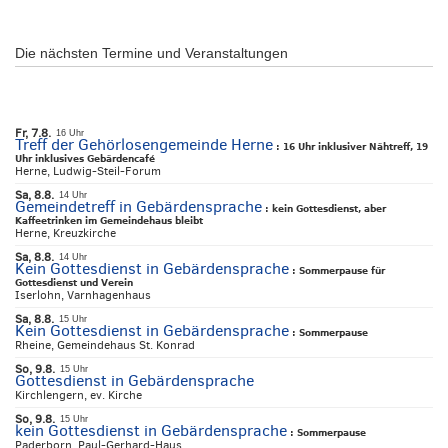
Die nächsten Termine und Veranstaltungen
Fr, 7.8.
16 Uhr
Treff der Gehörlosengemeinde Herne
:
16 Uhr inklusiver Nähtreff, 19
Uhr inklusives Gebärdencafé
Herne, Ludwig-Steil-Forum
Sa, 8.8.
14 Uhr
Gemeindetreff in Gebärdensprache
:
kein Gottesdienst, aber
Kaffeetrinken im Gemeindehaus bleibt
Herne, Kreuzkirche
Sa, 8.8.
14 Uhr
Kein Gottesdienst in Gebärdensprache
:
Sommerpause für
Gottesdienst und Verein
Iserlohn, Varnhagenhaus
Sa, 8.8.
15 Uhr
Kein Gottesdienst in Gebärdensprache
:
Sommerpause
Rheine, Gemeindehaus St. Konrad
So, 9.8.
15 Uhr
Gottesdienst in Gebärdensprache
Kirchlengern, ev. Kirche
So, 9.8.
15 Uhr
kein Gottesdienst in Gebärdensprache
:
Sommerpause
Paderborn, Paul-Gerhard-Haus