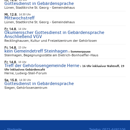
Gottesdienst in Gebärdensprache
Lünen, Stadtkirche St. Georg - Gemeindehaus
Mi, 12.8.
14:30 Uhr
Mittwochstreff
Lünen, Stadtkirche St. Georg - Gemeindehaus
Fr, 14.8.
14 Uhr
Ökumenischer Gottesdienst in Gebärdensprache
Anschließend VGV
Recklinghausen, Kultur und Freizeitzentrum der Gehörlosen
Fr, 14.8.
15 Uhr
kein Gemeindetreff Steinhagen
:
Sommerpause
Steinhagen, Begegnungsstätte am Dietrich-Bonhoeffer-Haus
Fr, 14.8.
16 Uhr
Treff der Gehörlosengemeinde Herne
:
16 Uhr inklusiver Nähtreff, 19
Uhr inklusives Gebärdencafé
Herne, Ludwig-Steil-Forum
Sa, 15.8.
14:30 Uhr
Gottesdienst in Gebärdensprache
Siegen, Gehörlosenzentrum
Startseite
Telefon: 0571-6481106