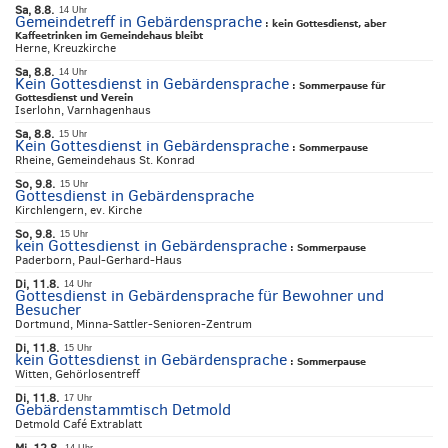
Sa, 8.8.
14 Uhr
Gemeindetreff in Gebärdensprache
:
kein Gottesdienst, aber
Kaffeetrinken im Gemeindehaus bleibt
Herne, Kreuzkirche
Sa, 8.8.
14 Uhr
Kein Gottesdienst in Gebärdensprache
:
Sommerpause für
Gottesdienst und Verein
Iserlohn, Varnhagenhaus
Sa, 8.8.
15 Uhr
Kein Gottesdienst in Gebärdensprache
:
Sommerpause
Rheine, Gemeindehaus St. Konrad
So, 9.8.
15 Uhr
Gottesdienst in Gebärdensprache
Kirchlengern, ev. Kirche
So, 9.8.
15 Uhr
kein Gottesdienst in Gebärdensprache
:
Sommerpause
Paderborn, Paul-Gerhard-Haus
Di, 11.8.
14 Uhr
Gottesdienst in Gebärdensprache für Bewohner und
Besucher
Dortmund, Minna-Sattler-Senioren-Zentrum
Di, 11.8.
15 Uhr
kein Gottesdienst in Gebärdensprache
:
Sommerpause
Witten, Gehörlosentreff
Di, 11.8.
17 Uhr
Gebärdenstammtisch Detmold
Detmold Café Extrablatt
Mi, 12.8.
14 Uhr