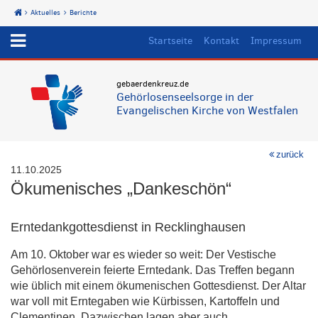
Aktuelles
Berichte
Start
Startseite
Kontakt
Impressum
gebaerdenkreuz.de
Gehörlosenseelsorge in der
Evangelischen Kirche von Westfalen
zurück
11.10.2025
Ökumenisches „Dankeschön“
Erntedankgottesdienst in Recklinghausen
Am 10. Oktober war es wieder so weit: Der Vestische
Gehörlosenverein feierte Erntedank. Das Treffen begann
wie üblich mit einem ökumenischen Gottesdienst. Der Altar
war voll mit Erntegaben wie Kürbissen, Kartoffeln und
Clementinen. Dazwischen lagen aber auch