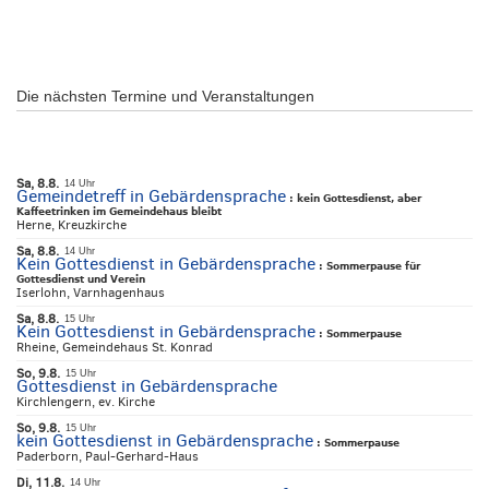
Die nächsten Termine und Veranstaltungen
Sa, 8.8.
14 Uhr
Gemeindetreff in Gebärdensprache
:
kein Gottesdienst, aber
Kaffeetrinken im Gemeindehaus bleibt
Herne, Kreuzkirche
Sa, 8.8.
14 Uhr
Kein Gottesdienst in Gebärdensprache
:
Sommerpause für
Gottesdienst und Verein
Iserlohn, Varnhagenhaus
Sa, 8.8.
15 Uhr
Kein Gottesdienst in Gebärdensprache
:
Sommerpause
Rheine, Gemeindehaus St. Konrad
So, 9.8.
15 Uhr
Gottesdienst in Gebärdensprache
Kirchlengern, ev. Kirche
So, 9.8.
15 Uhr
kein Gottesdienst in Gebärdensprache
:
Sommerpause
Paderborn, Paul-Gerhard-Haus
Di, 11.8.
14 Uhr