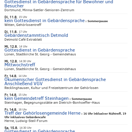
Gottesdienst in Gebärdensprache für Bewohner und
Besucher
Dortmund, Minna-Sattler-Senioren-Zentrum
Di, 11.8.
15 Uhr
kein Gottesdienst in Gebärdensprache
:
Sommerpause
Witten, Gehörlosentreff
Di, 11.8.
17 Uhr
Gebärdenstammtisch Detmold
Detmold Café Extrablatt
Mi, 12.8.
14 Uhr
Gottesdienst in Gebärdensprache
Lünen, Stadtkirche St. Georg - Gemeindehaus
Mi, 12.8.
14:30 Uhr
Mittwochstreff
Lünen, Stadtkirche St. Georg - Gemeindehaus
Fr, 14.8.
14 Uhr
Ökumenischer Gottesdienst in Gebärdensprache
Anschließend VGV
Recklinghausen, Kultur und Freizeitzentrum der Gehörlosen
Fr, 14.8.
15 Uhr
kein Gemeindetreff Steinhagen
:
Sommerpause
Steinhagen, Begegnungsstätte am Dietrich-Bonhoeffer-Haus
Fr, 14.8.
16 Uhr
Treff der Gehörlosengemeinde Herne
:
16 Uhr inklusiver Nähtreff, 19
Uhr inklusives Gebärdencafé
Herne, Ludwig-Steil-Forum
Sa, 15.8.
14:30 Uhr
Gottesdienst in Gebärdensprache