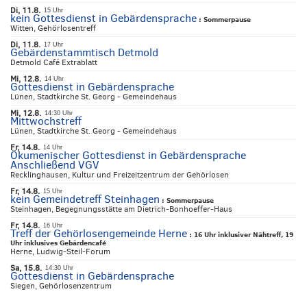
Di, 11.8.
15 Uhr
kein Gottesdienst in Gebärdensprache
:
Sommerpause
Witten, Gehörlosentreff
Di, 11.8.
17 Uhr
Gebärdenstammtisch Detmold
Detmold Café Extrablatt
Mi, 12.8.
14 Uhr
Gottesdienst in Gebärdensprache
Lünen, Stadtkirche St. Georg - Gemeindehaus
Mi, 12.8.
14:30 Uhr
Mittwochstreff
Lünen, Stadtkirche St. Georg - Gemeindehaus
Fr, 14.8.
14 Uhr
Ökumenischer Gottesdienst in Gebärdensprache
Anschließend VGV
Recklinghausen, Kultur und Freizeitzentrum der Gehörlosen
Fr, 14.8.
15 Uhr
kein Gemeindetreff Steinhagen
:
Sommerpause
Steinhagen, Begegnungsstätte am Dietrich-Bonhoeffer-Haus
Fr, 14.8.
16 Uhr
Treff der Gehörlosengemeinde Herne
:
16 Uhr inklusiver Nähtreff, 19
Uhr inklusives Gebärdencafé
Herne, Ludwig-Steil-Forum
Sa, 15.8.
14:30 Uhr
Gottesdienst in Gebärdensprache
Siegen, Gehörlosenzentrum