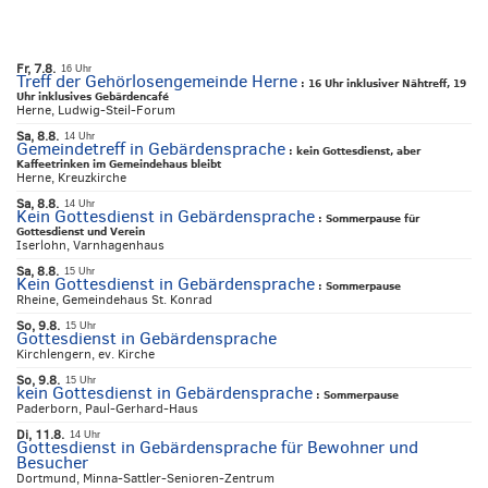
Fr, 7.8.
16 Uhr
Treff der Gehörlosengemeinde Herne
:
16 Uhr inklusiver Nähtreff, 19
Uhr inklusives Gebärdencafé
Herne, Ludwig-Steil-Forum
Sa, 8.8.
14 Uhr
Gemeindetreff in Gebärdensprache
:
kein Gottesdienst, aber
Kaffeetrinken im Gemeindehaus bleibt
Herne, Kreuzkirche
Sa, 8.8.
14 Uhr
Kein Gottesdienst in Gebärdensprache
:
Sommerpause für
Gottesdienst und Verein
Iserlohn, Varnhagenhaus
Sa, 8.8.
15 Uhr
Kein Gottesdienst in Gebärdensprache
:
Sommerpause
Rheine, Gemeindehaus St. Konrad
So, 9.8.
15 Uhr
Gottesdienst in Gebärdensprache
Kirchlengern, ev. Kirche
So, 9.8.
15 Uhr
kein Gottesdienst in Gebärdensprache
:
Sommerpause
Paderborn, Paul-Gerhard-Haus
Di, 11.8.
14 Uhr
Gottesdienst in Gebärdensprache für Bewohner und
Besucher
Dortmund, Minna-Sattler-Senioren-Zentrum