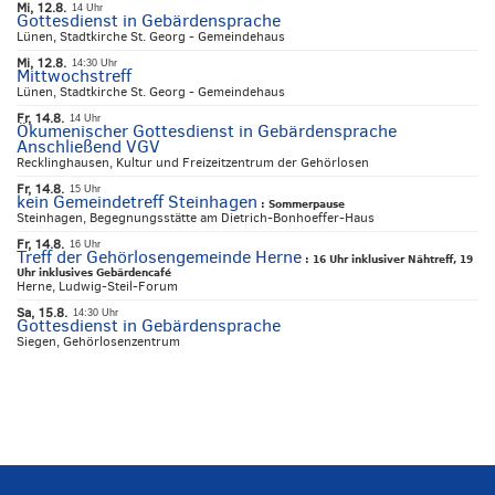
Mi, 12.8.
14 Uhr
Gottesdienst in Gebärdensprache
Lünen, Stadtkirche St. Georg - Gemeindehaus
Mi, 12.8.
14:30 Uhr
Mittwochstreff
Lünen, Stadtkirche St. Georg - Gemeindehaus
Fr, 14.8.
14 Uhr
Ökumenischer Gottesdienst in Gebärdensprache
Anschließend VGV
Recklinghausen, Kultur und Freizeitzentrum der Gehörlosen
Fr, 14.8.
15 Uhr
kein Gemeindetreff Steinhagen
:
Sommerpause
Steinhagen, Begegnungsstätte am Dietrich-Bonhoeffer-Haus
Fr, 14.8.
16 Uhr
Treff der Gehörlosengemeinde Herne
:
16 Uhr inklusiver Nähtreff, 19
Uhr inklusives Gebärdencafé
Herne, Ludwig-Steil-Forum
Sa, 15.8.
14:30 Uhr
Gottesdienst in Gebärdensprache
Siegen, Gehörlosenzentrum