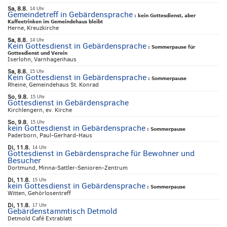
Sa, 8.8.
14 Uhr
Gemeindetreff in Gebärdensprache
:
kein Gottesdienst, aber
Kaffeetrinken im Gemeindehaus bleibt
Herne, Kreuzkirche
Sa, 8.8.
14 Uhr
Kein Gottesdienst in Gebärdensprache
:
Sommerpause für
Gottesdienst und Verein
Iserlohn, Varnhagenhaus
Sa, 8.8.
15 Uhr
Kein Gottesdienst in Gebärdensprache
:
Sommerpause
Rheine, Gemeindehaus St. Konrad
So, 9.8.
15 Uhr
Gottesdienst in Gebärdensprache
Kirchlengern, ev. Kirche
So, 9.8.
15 Uhr
kein Gottesdienst in Gebärdensprache
:
Sommerpause
Paderborn, Paul-Gerhard-Haus
Di, 11.8.
14 Uhr
Gottesdienst in Gebärdensprache für Bewohner und
Besucher
Dortmund, Minna-Sattler-Senioren-Zentrum
Di, 11.8.
15 Uhr
kein Gottesdienst in Gebärdensprache
:
Sommerpause
Witten, Gehörlosentreff
Di, 11.8.
17 Uhr
Gebärdenstammtisch Detmold
Detmold Café Extrablatt