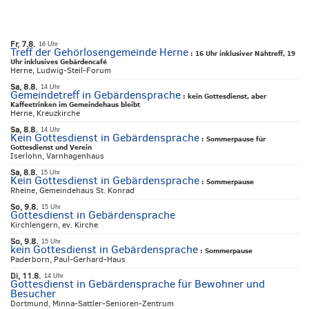
Fr, 7.8.
16 Uhr
Treff der Gehörlosengemeinde Herne
:
16 Uhr inklusiver Nähtreff, 19
Uhr inklusives Gebärdencafé
Herne, Ludwig-Steil-Forum
Sa, 8.8.
14 Uhr
Gemeindetreff in Gebärdensprache
:
kein Gottesdienst, aber
Kaffeetrinken im Gemeindehaus bleibt
Herne, Kreuzkirche
Sa, 8.8.
14 Uhr
Kein Gottesdienst in Gebärdensprache
:
Sommerpause für
Gottesdienst und Verein
Iserlohn, Varnhagenhaus
Sa, 8.8.
15 Uhr
Kein Gottesdienst in Gebärdensprache
:
Sommerpause
Rheine, Gemeindehaus St. Konrad
So, 9.8.
15 Uhr
Gottesdienst in Gebärdensprache
Kirchlengern, ev. Kirche
So, 9.8.
15 Uhr
kein Gottesdienst in Gebärdensprache
:
Sommerpause
Paderborn, Paul-Gerhard-Haus
Di, 11.8.
14 Uhr
Gottesdienst in Gebärdensprache für Bewohner und
Besucher
Dortmund, Minna-Sattler-Senioren-Zentrum