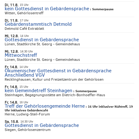
Di, 11.8.
15 Uhr
kein Gottesdienst in Gebärdensprache
:
Sommerpause
Witten, Gehörlosentreff
Di, 11.8.
17 Uhr
Gebärdenstammtisch Detmold
Detmold Café Extrablatt
Mi, 12.8.
14 Uhr
Gottesdienst in Gebärdensprache
Lünen, Stadtkirche St. Georg - Gemeindehaus
Mi, 12.8.
14:30 Uhr
Mittwochstreff
Lünen, Stadtkirche St. Georg - Gemeindehaus
Fr, 14.8.
14 Uhr
Ökumenischer Gottesdienst in Gebärdensprache
Anschließend VGV
Recklinghausen, Kultur und Freizeitzentrum der Gehörlosen
Fr, 14.8.
15 Uhr
kein Gemeindetreff Steinhagen
:
Sommerpause
Steinhagen, Begegnungsstätte am Dietrich-Bonhoeffer-Haus
Fr, 14.8.
16 Uhr
Treff der Gehörlosengemeinde Herne
:
16 Uhr inklusiver Nähtreff, 19
Uhr inklusives Gebärdencafé
Herne, Ludwig-Steil-Forum
Sa, 15.8.
14:30 Uhr
Gottesdienst in Gebärdensprache
Siegen, Gehörlosenzentrum