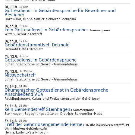
Di, 11.8.
14 Uhr
Gottesdienst in Gebärdensprache für Bewohner und
Besucher
Dortmund, Minna-Sattler-Senioren-Zentrum
Di, 11.8.
15 Uhr
kein Gottesdienst in Gebärdensprache
:
Sommerpause
Witten, Gehörlosentreff
Di, 11.8.
17 Uhr
Gebärdenstammtisch Detmold
Detmold Café Extrablatt
Mi, 12.8.
14 Uhr
Gottesdienst in Gebärdensprache
Lünen, Stadtkirche St. Georg - Gemeindehaus
Mi, 12.8.
14:30 Uhr
Mittwochstreff
Lünen, Stadtkirche St. Georg - Gemeindehaus
Fr, 14.8.
14 Uhr
Ökumenischer Gottesdienst in Gebärdensprache
Anschließend VGV
Recklinghausen, Kultur und Freizeitzentrum der Gehörlosen
Fr, 14.8.
15 Uhr
kein Gemeindetreff Steinhagen
:
Sommerpause
Steinhagen, Begegnungsstätte am Dietrich-Bonhoeffer-Haus
Fr, 14.8.
16 Uhr
Treff der Gehörlosengemeinde Herne
:
16 Uhr inklusiver Nähtreff, 19
Uhr inklusives Gebärdencafé
Herne, Ludwig-Steil-Forum