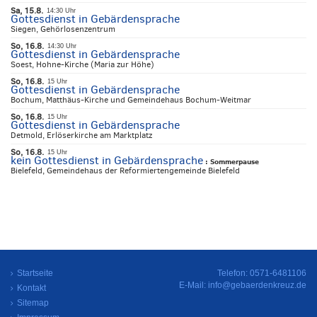
Sa, 15.8.
14:30 Uhr
Gottesdienst in Gebärdensprache
Siegen, Gehörlosenzentrum
So, 16.8.
14:30 Uhr
Gottesdienst in Gebärdensprache
Soest, Hohne-Kirche (Maria zur Höhe)
So, 16.8.
15 Uhr
Gottesdienst in Gebärdensprache
Bochum, Matthäus-Kirche und Gemeindehaus Bochum-Weitmar
So, 16.8.
15 Uhr
Gottesdienst in Gebärdensprache
Detmold, Erlöserkirche am Marktplatz
So, 16.8.
15 Uhr
kein Gottesdienst in Gebärdensprache
:
Sommerpause
Bielefeld, Gemeindehaus der Reformiertengemeinde Bielefeld
Startseite
Telefon: 0571-6481106
E-Mail:
info@gebaerdenkreuz.de
Kontakt
Sitemap